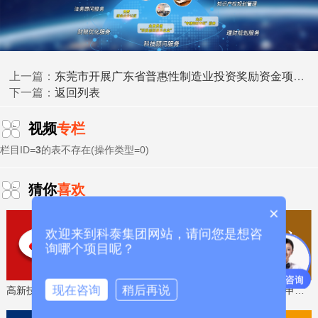
东莞市开展广东省普惠性制造业投资奖励资金项目入库申报及整体清算时间、条件要求、补助标准
上一篇：
返回列表
下一篇：
视频
专栏
栏目ID=
3
的表不存在(操作类型=0)
猜你
喜欢
四、申报条件
×
欢迎来到科泰集团网站，请问您是想咨
申报设立市重点实验室的单位应当具备下列基本条件：
询哪个项目呢？
(一)申报单位应是在惠州市注册的法人单位，运营时间
一年以上，具有较强的行业科技带动性和辐射作用。
现在咨询
稍后再说
高新技术企业认定，免费评估，通过后再收费
省工程技术研究中心，专业申报、指导培训
(二)实验室应依托申报单位设立，受申报单位管理。实