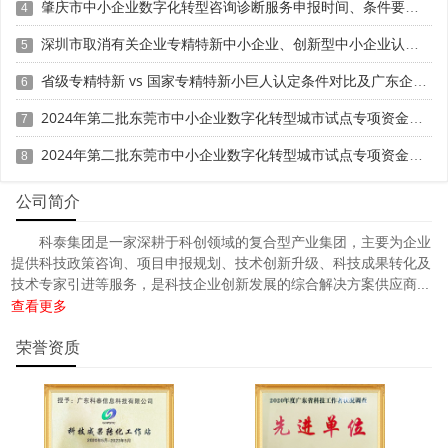
肇庆市中小企业数字化转型咨询诊断服务申报时间、条件要求、资助奖励
4
不少于5人。
深圳市取消有关企业专精特新中小企业、创新型中小企业认定（2026年第一批）
5
(六)实验室研发场地不少于300平方米；在用科研仪器、
省级专精特新 vs 国家专精特新小巨人认定条件对比及广东企业分阶申报指南
6
设备、软件(不包括生产用设备和软件)累计投入不少于300万
元(软件类创新平台不受该条款限制)。
2024年第二批东莞市中小企业数字化转型城市试点专项资金两化融合管理体系贯标项目资助计划
7
2024年第二批东莞市中小企业数字化转型城市试点专项资金两化融合管理体系贯标项目拟资助企业名单的公示
(七)申报单位近三年取得的科研成果满足下列条件之
8
一：
公司简介
1.获批市级或以上科技计划项目1项。
科泰集团是一家深耕于科创领域的复合型产业集团，主要为企业
提供科技政策咨询、项目申报规划、技术创新升级、科技成果转化及
2.获市级或以上科技奖励1项。
技术专家引进等服务，是科技企业创新发展的综合解决方案供应商...
查看更多
3.获得授权发明专利、PCT专利、新药证书等知识产权
2项及以上。
荣誉资质
(八)主管部门同意认为具有较大建设需求的，可适当放
宽条件。