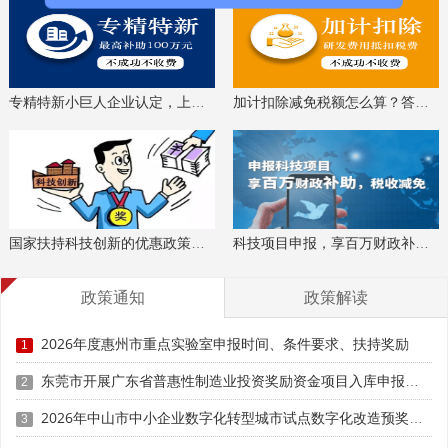
验室主要开展基础研究、应用基础研究或共性技术研究，研
究方向符合我市社会经济、产业与科技发展战略，已建立了
较为完善的科研组织体系、管理体制和运行机制，创新文化
氛围良好。
专精特新小巨人企业认定，上门服务、专家指导
加计扣除减免税额怎么算？答疑解惑、咨询培训
(三)申报单位为企业的，上年度主营业务收入不低于1亿
元，研发经费投入占当年度主营业务收入比例不低于3%(年
度研发经费投入超过1000万元的，不受该比例限制)，且上
年度研发经费不低于500万元。申报单位为高校、科研机
构、医疗机构、事业单位等的，近3年(2023年1月1日—
国家扶持科技创新的优惠政策，索取资料、解读政策
科技项目申报，享百万财政补贴，减免40%所得税
2025年12月31日)研发经费总额不低于1000万元，能够为实
验室提供充足稳定的建设、运行和研发经费。
政策通知
政策解读
(四)实验室主任应选择科研、学术水平高，学风正派民
2026年度惠州市重点实验室申报时间、条件要求、扶持奖励
1
主，注重团结协作，并具有较强的组织领导和统筹协调能力
的领军人才担任。
东莞市开展广东省普惠性制造业投资奖励资金项目入库申报及整体清算时间、条件要求、补助标准
2
2026年中山市中小企业数字化转型城市试点数字化改造预奖补项目入库申报时间、条件要求、资助奖励
(五)实验室科研人员不少于20人(全职人员比例不低于
3
70%)，其中具有副高职称或硕士学位及以上的全职科研人员