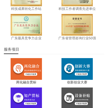
五、扶持措施
科技成果转化工作站
科技工作者调查先进单位
考核评估结果分为优秀、合格和不合格3个等级。考核
评估结果为合格以上的，继续纳入市重点实验室序列；考核
评估结果为优秀的，同等条件下优先推荐申报省重点实验
室，鼓励各主管部门和县(区)对取得较好建设成效的市重点
广东最具竞争力企业
广东省管理咨询行业50强
实验室给予支持；考核评估结果为不合格的，限期1年进行
整改，整改期满后进行整改评估，整改评估结果为合格的，
服务项目
继续保留其资格，整改评估结果仍不合格的，撤销其市重点
实验室资格。
科泰集团(https://www.gdktzx.com/)成立17年来，致力于
高新技术企业认定
名优高新技术产品
提供
、
认定、省市工程
两化融合贯标
创新创业大赛
中心认定、省市企业技术中心认定、省市工业设计中心认
专精特新中
定、省市重点实验室认定、新型研发机构认定、
小企业
、专精特新“小巨人”、制造业单项冠军、专利软著申
研发费用
加计扣除
两化融合贯标
请、
、
认证、科技型中小企