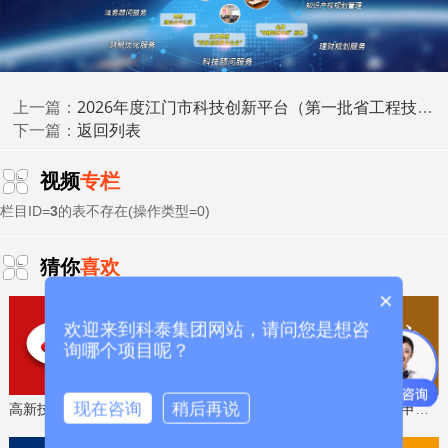
梅州市科学技术局
2026年度江门市科技创新平台（第一批省工程技术研究中心）建设拟资助名单的公示
上一篇：
2026年6月29日
返回列表
下一篇：
视频
专栏
科泰集团(https://www.gdktzx.com/)成立17年来，致力于
高新技术企业认定
名优高新技术产品
提供
、
认定、省市工程
栏目ID=
3
的表不存在(操作类型=0)
中心认定、省市企业技术中心认定、省市工业设计中心认
专精特新中
定、省市重点实验室认定、新型研发机构认定、
猜你
喜欢
小企业
、专精特新“小巨人”、制造业单项冠军、专利软著申
×
研发费用
加计扣除
两化融合贯标
请、
、
认证、科技型中小企
科技成
欢迎来到科泰集团网站，请问您是想咨
业评价入库、创新创业大赛、专利奖、科学技术奖、
询哪个项目呢？
果评价
科技成果转化
、
等服务。关注【科小泰】公众号，及
时获取最新科技项目资讯！
现在咨询
稍后再说
高新技术企业认定，免费评估，通过后再收费
省工程技术研究中心，专业申报、指导培训