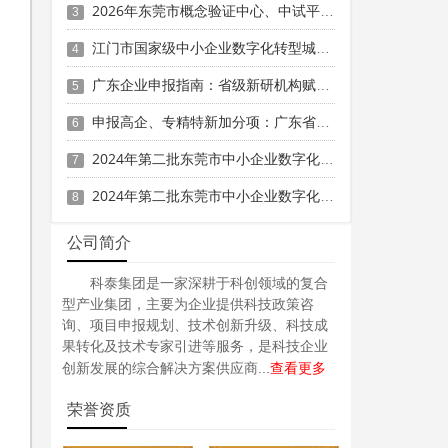
2026年东莞市概念验证中心、中试平台支持措施奖励申报时间、条件要求、奖补标准
3
江门市国家级中小企业数字化转型城市试点数字化项目（第一批）入库申报时间、条件要求、补助奖励
4
广东企业申报指南：省级新研机构赋能高企、专精特新、重大专项
5
申报高企、专精特新加分项：广东省名优高新技术产品攻略
6
2024年第二批东莞市中小企业数字化转型城市试点专项资金两化融合管理体系贯标项目资助计划
7
2024年第二批东莞市中小企业数字化转型城市试点专项资金两化融合管理体系贯标项目拟资助企业名单的公示
8
公司简介
科泰集团是一家深耕于科创领域的复合
型产业集团，主要为企业提供科技政策咨
询、项目申报规划、技术创新升级、科技成
果转化及技术专家引进等服务，是科技企业
查看更多
创新发展的综合解决方案供应商...
荣誉资质