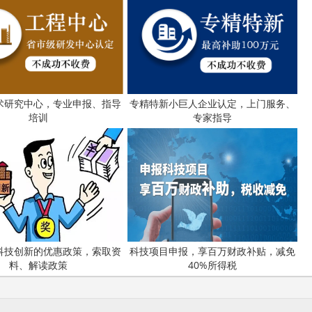
域的研发经费总额不少于500万元，近3年牵头承担本领域省级
企业开展的科研合作不少于2项。
依法列入联合惩戒对象名单，或因科研诚信问题被列入市科技部
术研究中心，专业申报、指导
专精特新小巨人企业认定，上门服务、
培训
专家指导
高新技术企业认定
名优高新技术产品
)成立17年来，致力于提供
、
定、省市工业设计中心认定、省市重点实验室认定、新型研发机
研发费用
加计扣除
两化
人”、制造业单项冠军、专利软著申请、
、
科技成果评价
科技成果转
新创业大赛、专利奖、科学技术奖、
、
最新科技项目资讯！
科技创新的优惠政策，索取资
科技项目申报，享百万财政补贴，减免
料、解读政策
40%所得税