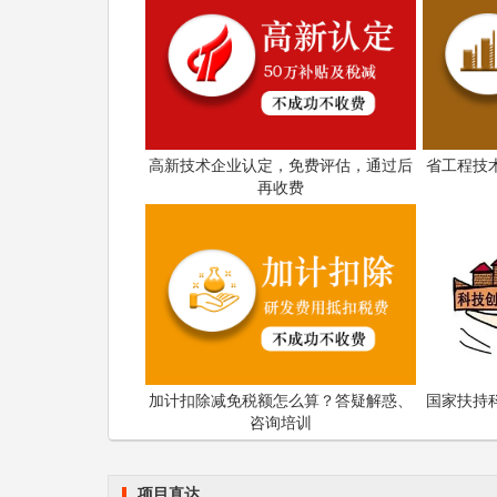
7.公益类工程中心申报单位近3年在申报领
及以上科研项目不少于1项，相关领域与省内
8.因严重违法失信行为被司法、行政机关
门限制范围的单位不得申报。
高新技术企业认定，免费评估，通过后
省工程技
再收费
科泰集团(https://www.gdktzx.com/
定、省市工程中心认定、省市企业技术中心认
专精特新中小企业
构认定、
、专精特新“小巨
融合贯标
认证、科技型中小企业评价入库、创
化
等服务。关注【科小泰】公众号，及时获取
加计扣除减免税额怎么算？答疑解惑、
国家扶持
咨询培训
项目直达