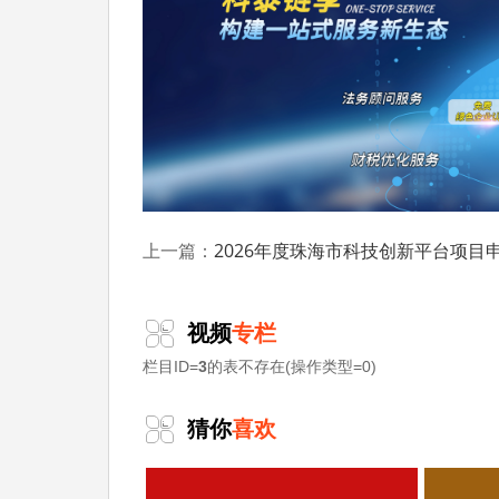
四、申报条件
1.依托单位为在珠海市依法注册、具有独
市外注册高校的在珠校区、市外注册三甲医院
2.申报单位建有专门研发机构，技术领域
(不含外观设计专利)、软件著作权等自主知识
3.申报单位具有较好的科研基础条件，拥有
2026年度珠海市科技创新平台项目申报时间、条件要求、
上一篇：
原值不低于300万元。
4.工程中心拥有专职技术带头人和固定科研
视频
专栏
研究生及以上学历)人员不少于3人，具有高级
栏目ID=
3
的表不存在(操作类型=0)
5.申报单位具有完善的管理架构和运行管
猜你
喜欢
6.企业类工程中心申报单位上年度主营业务
不低于5%，或不少于150万元。