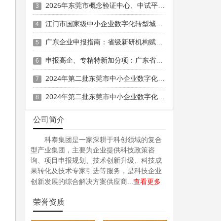
2026年东莞市概念验证中心、中试平台支持措施奖励申报时间、条件要求、奖补标准
3
江门市国家级中小企业数字化转型城市试点数字化项目（第一批）入库申报时间、条件要求、补助奖励
4
广东企业申报指南：省级新研机构赋能高企、专精特新、重大专项
5
申报高企、专精特新加分项：广东省名优高新技术产品攻略
6
2024年第二批东莞市中小企业数字化转型城市试点专项资金两化融合管理体系贯标项目资助计划
7
2024年第二批东莞市中小企业数字化转型城市试点专项资金两化融合管理体系贯标项目拟资助企业名单的公示
8
公司简介
科泰集团是一家深耕于科创领域的复合
型产业集团，主要为企业提供科技政策咨
询、项目申报规划、技术创新升级、科技成
果转化及技术专家引进等服务，是科技企业
查看更多
创新发展的综合解决方案供应商...
荣誉资质