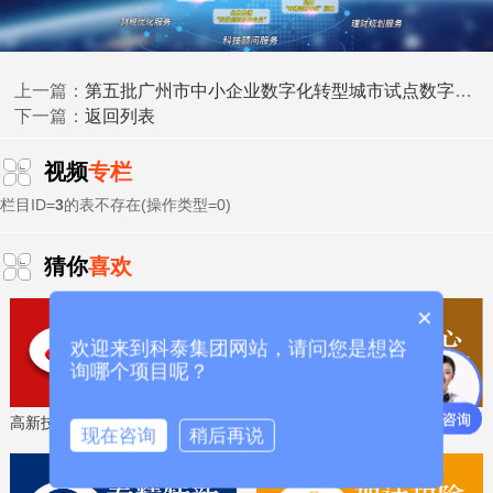
广州市工业和信息化局
2026年6月30日
第五批广州市中小企业数字化转型城市试点数字化牵引单位名单的公示
上一篇：
返回列表
下一篇：
科泰集团(https://www.gdktzx.com/)成立17年来，致力于
高新技术企业认定
名优高新技术产品
提供
、
认定、省市工程
视频
专栏
中心认定、省市企业技术中心认定、省市工业设计中心认
栏目ID=
3
的表不存在(操作类型=0)
专精特新中
定、省市重点实验室认定、新型研发机构认定、
小企业
、专精特新“小巨人”、制造业单项冠军、专利软著申
猜你
喜欢
研发费用
加计扣除
两化融合贯标
请、
、
认证、科技型中小企
科技成
业评价入库、创新创业大赛、专利奖、科学技术奖、
×
果评价
科技成果转化
、
等服务。关注【科小泰】公众号，及
欢迎来到科泰集团网站，请问您是想咨
时获取最新科技项目资讯！
询哪个项目呢？
高新技术企业认定，免费评估，通过后再收费
省工程技术研究中心，专业申报、指导培训
现在咨询
稍后再说