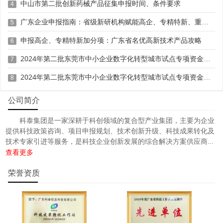
中山市第二批创新药械产品征集申报时间、条件要求
4
资产和非生产性交通运输设备不计入测算和奖励范围。因固
广东企业申报指南：省级新研机构赋能高企、专精特新、重大专项
定资产投资形成的税款不计入测算和奖励范围。
5
申报高企、专精特新加分项：广东省名优高新技术产品攻略
6
2024年第二批东莞市中小企业数字化转型城市试点专项资金两化融合管理体系贯标项目资助计划
7
2024年第二批东莞市中小企业数字化转型城市试点专项资金两化融合管理体系贯标项目拟资助企业名单的公示
8
公司简介
科泰集团是一家深耕于科创领域的复合型产业集团，主要为企业
提供科技政策咨询、项目申报规划、技术创新升级、科技成果转化及
技术专家引进等服务，是科技企业创新发展的综合解决方案供应商...
查看更多
荣誉资质
三、“十四五”期间项目的投资清算
政策实施期满后根据项目“十四五”期间投资完成情况，