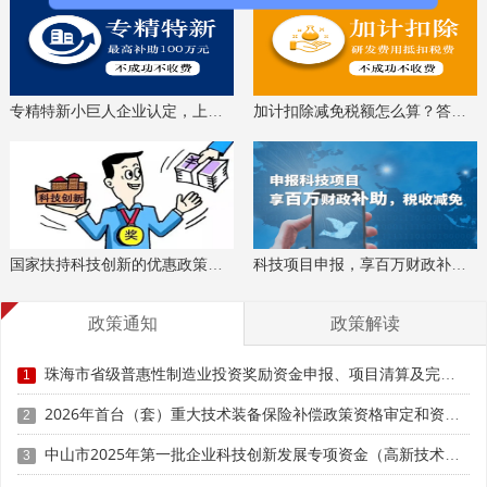
1.已申报本次投资奖励资金测算项目。
2.作为测算项目获得区(功能区)在规定时间内正式行文
推荐。
专精特新小巨人企业认定，上门服务、专家指导
加计扣除减免税额怎么算？答疑解惑、咨询培训
(二)支持方式及标准
支持项目主要采用事后奖励方式予以支持，已采用事前
扶持方式获得投资奖励资金但未按规定完工验收的项目不予
支持。
国家扶持科技创新的优惠政策，索取资料、解读政策
科技项目申报，享百万财政补贴，减免40%所得税
本次申请的清算奖励资金额=2021-2025年累计实际固
政策通知
政策解读
定资产投资额*2%-累计已下达奖励资金(万元，保留小数点
后两位)。省级财政资金支持过的固定资产投资不予支持。核
珠海市省级普惠性制造业投资奖励资金申报、项目清算及完工验收时间、条件要求、奖补标准
1
定新增实际固定资产投资额坚持审慎、实质重于形式的原
则，通过发票、合同、银行付款凭证、项目审计报告等确认
2026年首台（套）重大技术装备保险补偿政策资格审定和资金申请时间、条件要求、补助标准
2
项目投资规模及实际完成固定资产投资情况。
中山市2025年第一批企业科技创新发展专项资金（高新技术企业认定补助）申报时间、条件要求、奖补标准
3
实际固定资产投资须符合固定资产投资统计范围。土地