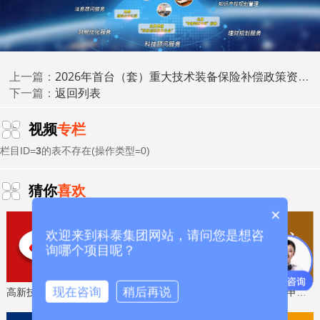
息化领域财政资金的支持。
(二)测算项目推荐
推荐的项目及其申报奖励的固定资产投资未获得过省工
2026年首台（套）重大技术装备保险补偿政策资格审定和资金申请时间、条件要求、补助标准
上一篇：
业和信息化领域财政资金的支持，近3年未发生重大安全、
返回列表
下一篇：
环保、质量事故，信用状况良好，无严重失信行为，近5年
来在专项资金申报、管理、使用过程中不存在违法违规行
视频
专栏
为。项目申报至公示期满期间，经查询不属于环保信用评价
为“环保不良企业”、“信用中国(广东)”网站受惩戒黑名单企业
栏目ID=
3
的表不存在(操作类型=0)
的情形。申报的项目行业类型属国民经济行业分类
(GB/T4754-2017)“制造业”行业、立项和“十四五”期间实际完
猜你
喜欢
成总投资须10亿元。
×
欢迎来到科泰集团网站，请问您是想咨
询哪个项目呢？
二、支持项目入库
投资奖励资金支持项目将从测算项目中评审遴选产生。
现在咨询
稍后再说
高新技术企业认定，免费评估，通过后再收费
省工程技术研究中心，专业申报、指导培训
(一)支持项目应具备条件