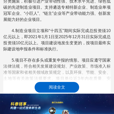
分类施策，积极引进产业带动性强、技术水平先进、绿色低
碳的先进制造业项目。支持遴选专精特新企业、制造业单项
冠军企业、“小巨人”、“链主”企业等产业带动能力强、创新发
展能力好的企业项目。
4.制造业项目立项和“十四五”期间实际完成总投资须10
亿元以上，即2021年1月1日至2025年12月31日实际完成总
投资须10亿元以上。项目建设地发生变更的，按项目最终实
际建设地申报条件和标准执行。
5.项目不存在多头或重复申报的情形。项目应遵守国家
法律法规，符合相关发展建设规划、产业政策、市场准入标
准等国家和省相关领域政策规定，以及环保、节能、安全、
土地等有关政策法规要求。项目单位近3年内在质量、安
项目申报
全、环保等方面未发生重大事故;
至公示期满期间，
阅读全文
经查询不存在环保信用评价为“环保不良企业”、“信用中国(广
东)”网站失信惩戒黑名单企业的情形。
6.项目及申报奖励的固定资产投资未获得过省工业和信