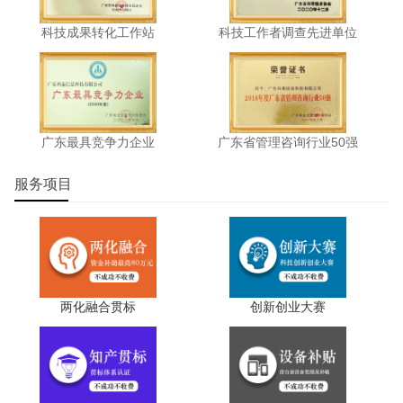
对投资奖励资金进行清算，未按规定完成投资的测算项目及
支持项目所获得的投资奖励资金，市财政予以清算回收。
科技成果转化工作站
科技工作者调查先进单位
今年是申报“十四五”省级普惠性制造业投资奖励资金的
最后一年，将对项目在2021-2025年期间累计新增的实际固
定资产投资额进行清算。市工业和信息化局将根据各企业申
报清算情况，向省申请预算指标，多退少补。
广东最具竞争力企业
广东省管理咨询行业50强
对政策实施期内项目实际总投资未达10亿元的，市财政
服务项目
将对以该项目为依据获得的全部投资奖励资金予以回收;对未
遵循发票金额与付款金额从小原则、重复享受投资奖励资金
的固定资产、不应纳入项目实际固定资产投资额测算范围等
情况，将在本次申报投资奖励资金时一并清算。
两化融合贯标
创新创业大赛
四、项目验收
对于前期已完工的支持项目，需在规定的时间内提交项
目验收申请，并在本次投资奖励资金评审工作时一并进行验
收;当前未完工的支持项目，在项目完工15天内要提交验收