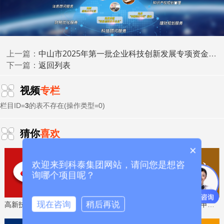
政主管部门、金融监管局组织审核，中央企业集团会同承保
单位所在地金融监管局组织审核，审查材料的真实性和一致
性，重点关注涉及关联企业交易和保险费率使用合规性，形
成审核意见，报送工业和信息化部和金融监管总局。
中山市2025年第一批企业科技创新发展专项资金（高新技术企业认定补助）申报时间、条件要求、奖补标准
上一篇：
返回列表
下一篇：
部门复核。工业和信息化部会同金融监管总局委托第三
方机构组织复核首台(套)重大技术装备保险补偿政策资金申
视频
专栏
请。
对符合条件的投保企业按照不超过实际缴纳保费80%给
予补助。
栏目ID=
3
的表不存在(操作类型=0)
猜你
喜欢
三、申报时间
×
各推荐单位汇总报送材料，出具审核意见，并于
2026年
欢迎来到科泰集团网站，请问您是想咨
7月20日17:00前
将报送材料通过重大技术装备公共服务平台
询哪个项目呢？
提交。
现在咨询
稍后再说
高新技术企业认定，免费评估，通过后再收费
省工程技术研究中心，专业申报、指导培训