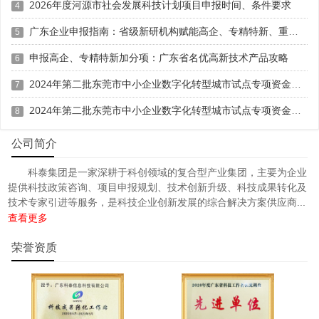
2026年度河源市社会发展科技计划项目申报时间、条件要求
4
助资金额度，合理把握资金使用进度，确保财政资金平稳有
序支出，更好发挥财政资金使用效能。
广东企业申报指南：省级新研机构赋能高企、专精特新、重大专项
5
申报高企、专精特新加分项：广东省名优高新技术产品攻略
6
(三)对于已通过资格审定的项目，同一装备制造企业无
需重复提出资格审定申报，额度适用范围为同一申报企业所
2024年第二批东莞市中小企业数字化转型城市试点专项资金两化融合管理体系贯标项目资助计划
7
有符合或超过《目录》相应条目技术指标要求的装备以及其
2024年第二批东莞市中小企业数字化转型城市试点专项资金两化融合管理体系贯标项目拟资助企业名单的公示
8
改进型装备。
公司简介
(四)获得保险补偿政策支持的整机装备制造企业，在开
展采购活动时，对于已投保质量保障类保险的关键系统和零
科泰集团是一家深耕于科创领域的复合型产业集团，主要为企业
部件，不应收取配套企业质量保证金。鼓励装备制造企业与
提供科技政策咨询、项目申报规划、技术创新升级、科技成果转化及
用户协商，对于已投保质量保障类保险的装备，不再收取质
技术专家引进等服务，是科技企业创新发展的综合解决方案供应商...
量保证金。
查看更多
(五)获得保险补偿政策支持的整机装备制造企业，应定
荣誉资质
期向配套企业反馈使用情况，推动上游关键系统和零部件等
产品迭代升级。鼓励装备制造企业加强与保险公司、用户协
商配合，建立完善的首台(套)反馈迭代机制，及时获得装备
使用情况、质量情况、出险情况等，加快装备迭代升级。