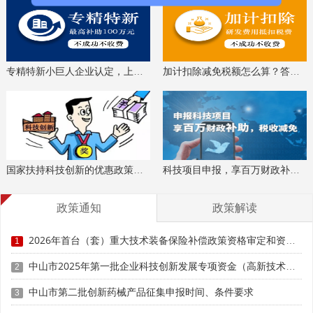
专精特新小巨人企业认定，上门服务、专家指导
加计扣除减免税额怎么算？答疑解惑、咨询培训
国家扶持科技创新的优惠政策，索取资料、解读政策
科技项目申报，享百万财政补贴，减免40%所得税
四、政策提醒
政策通知
政策解读
(一)首台(套)重大技术装备保险补偿项目资格审定结果，
将作为享受首台(套)政策的重要依据，并在其他首台(套)政策
2026年首台（套）重大技术装备保险补偿政策资格审定和资金申请时间、条件要求、补助标准
1
中予以优先考虑。
中山市2025年第一批企业科技创新发展专项资金（高新技术企业认定补助）申报时间、条件要求、奖补标准
2
(二)鼓励装备制造企业与承保公司根据装备技术成熟
中山市第二批创新药械产品征集申报时间、条件要求
度、应用场景复杂度、历史赔付率等风险特征，自主协商确
3
定保险费率和险种。同时，在有效期内科学合理使用保费补