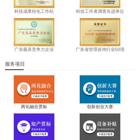
科技成果转化工作站
科技工作者调查先进单位
科泰集团(https://www.gdktzx.com/)成立17年来，致力于
高新技术企业认定
名优高新技术产品
提供
、
认定、省市工程
中心认定、省市企业技术中心认定、省市工业设计中心认
专精特新中
定、省市重点实验室认定、新型研发机构认定、
小企业
、专精特新“小巨人”、制造业单项冠军、专利软著申
广东最具竞争力企业
广东省管理咨询行业50强
研发费用
加计扣除
两化融合贯标
请、
、
认证、科技型中小企
科技成
服务项目
业评价入库、创新创业大赛、专利奖、科学技术奖、
果评价
科技成果转化
、
等服务。关注【科小泰】公众号，及
时获取最新科技项目资讯！
两化融合贯标
创新创业大赛