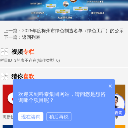
科泰集团(https://www.gdktzx.com/)成立17年来，致力于
高新技术企业认定
名优高新技术产品
提供
、
认定、省市工程
中心认定、省市企业技术中心认定、省市工业设计中心认
专精特新中
定、省市重点实验室认定、新型研发机构认定、
小企业
、专精特新“小巨人”、制造业单项冠军、专利软著申
2026年度梅州市绿色制造名单（绿色工厂）的公示
上一篇：
研发费用
加计扣除
两化融合贯标
返回列表
请、
、
认证、科技型中小企
下一篇：
科技成
业评价入库、创新创业大赛、专利奖、科学技术奖、
果评价
科技成果转化
、
等服务。关注【科小泰】公众号，及
视频
专栏
时获取最新科技项目资讯！
栏目ID=
3
的表不存在(操作类型=0)
猜你
喜欢
×
欢迎来到科泰集团网站，请问您是想咨
询哪个项目呢？
现在咨询
稍后再说
高新技术企业认定，免费评估，通过后再收费
省工程技术研究中心，专业申报、指导培训