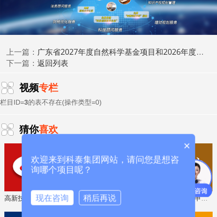
广东省2027年度自然科学基金项目和2026年度行业联合基金项目形式审查结果公布
上一篇：
返回列表
广州市工业和信息化局
下一篇：
广州市生态环境局
视频
专栏
栏目ID=
3
的表不存在(操作类型=0)
2026年6月23日
猜你
喜欢
科泰集团(https://www.gdktzx.com/)成立17年来，致力于
×
高新技术企业认定
名优高新技术产品
提供
、
认定、省市工程
欢迎来到科泰集团网站，请问您是想咨
中心认定、省市企业技术中心认定、省市工业设计中心认
询哪个项目呢？
专精特新中
定、省市重点实验室认定、新型研发机构认定、
小企业
、专精特新“小巨人”、制造业单项冠军、专利软著申
现在咨询
稍后再说
研发费用
加计扣除
两化融合贯标
高新技术企业认定，免费评估，通过后再收费
省工程技术研究中心，专业申报、指导培训
请、
、
认证、科技型中小企
科技成
业评价入库、创新创业大赛、专利奖、科学技术奖、