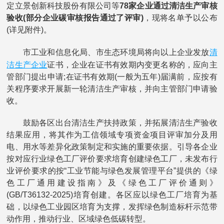
定立景创新科技股份有限公司等
78家企业通过清洁生产审核
验收(部分企业碳审核报告通过了评审)
，现将名单予以公布
(详见附件)。
清
市工业和信息化局、市生态环境局将向以上企业发放
洁生产企业
证书，企业在证书有效期内变更名称的，应向主
管部门提出申请;在证书有效期(一般为五年)届满前，应按有
关程序要求开展新一轮清洁生产审核，并向主管部门申请验
收。
鼓励各区出台清洁生产扶持政策，并拓展清洁生产验收
结果应用，将其作为工信领域专项资金项目评审加分及用
电、用水等差异化政策制定和实施的重要依据。引导各企业
按对应行业绿色工厂评价要求培育创建绿色工厂，未发布行
业评价要求的按“工业节能与绿色发展管理平台”提供的《绿
色工厂通用建设指南》及《绿色工厂评价通则》
(GB/T36132-2025)培育创建。各区应以绿色工厂培育为基
础，以绿色工业园区培育为支撑，发挥绿色制造标杆示范带
动作用，推动行业、区域绿色低碳转型。