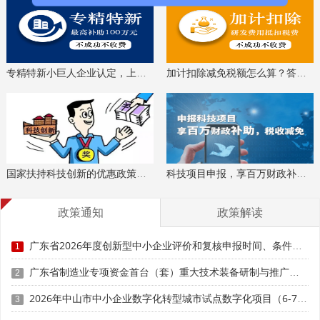
果评价
科技成果转化
、
等服务。关注【科小泰】公众号，及
时获取最新科技项目资讯！
专精特新小巨人企业认定，上门服务、专家指导
加计扣除减免税额怎么算？答疑解惑、咨询培训
国家扶持科技创新的优惠政策，索取资料、解读政策
科技项目申报，享百万财政补贴，减免40%所得税
政策通知
政策解读
广东省2026年度创新型中小企业评价和复核申报时间、条件要求、扶持奖励
1
广东省制造业专项资金首台（套）重大技术装备研制与推广应用项目入库储备申报时间、条件要求、补助奖励
2
2026年中山市中小企业数字化转型城市试点数字化项目（6-7月）入库申报时间、条件要求
3