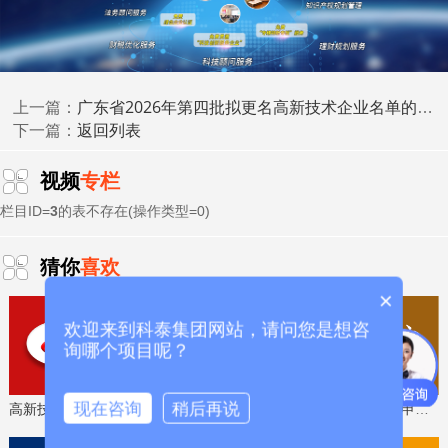
广东省高新技术企业认定管理工作领导小组办公室
2026年6月18日
广东省2026年第四批拟更名高新技术企业名单的公示
上一篇：
返回列表
下一篇：
科泰集团(https://www.gdktzx.com/)成立17年来，致力于
名优高新技术产品
提供高新技术企业认定、
认定、省市工程
视频
专栏
中心认定、省市企业技术中心认定、省市工业设计中心认
专精特新中
定、省市重点实验室认定、新型研发机构认定、
栏目ID=
3
的表不存在(操作类型=0)
小企业
、专精特新“小巨人”、制造业单项冠军、专利软著申
研发费用
加计扣除
两化融合贯标
请、
、
认证、科技型中小企
猜你
喜欢
科技成
业评价入库、创新创业大赛、专利奖、科学技术奖、
×
果评价
科技成果转化
、
等服务。关注【科小泰】公众号，及
欢迎来到科泰集团网站，请问您是想咨
时获取最新科技项目资讯！
询哪个项目呢？
现在咨询
稍后再说
高新技术企业认定，免费评估，通过后再收费
省工程技术研究中心，专业申报、指导培训