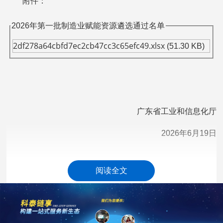
附件：
2026年第一批制造业赋能资源遴选通过名单
2df278a64cbfd7ec2cb47cc3c65efc49.xlsx
(51.30 KB)
广东省工业和信息化厅
2026年6月19日
科泰集团(https://www.gdktzx.com/)成立17年来，致力于
阅读全文
高新技术企业认定
名优高新技术产品
提供
、
认定、省市工程
中心认定、省市企业技术中心认定、省市工业设计中心认
专精特新中
定、省市重点实验室认定、新型研发机构认定、
小企业
、专精特新“小巨人”、制造业单项冠军、专利软著申