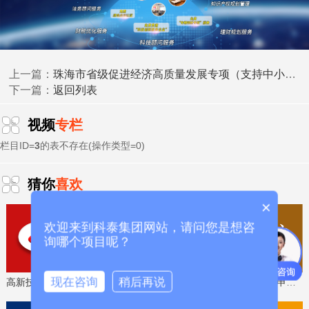
研发费用
加计扣除
两化融合贯标
请、
、
认证、科技型中小企
科技成
业评价入库、创新创业大赛、专利奖、科学技术奖、
果评价
科技成果转化
、
等服务。关注【科小泰】公众号，及
时获取最新科技项目资讯！
珠海市省级促进经济高质量发展专项（支持中小企业数字化转型）“小快轻准”数字化转型项目（第九批）入库储备项目的公示
上一篇：
返回列表
下一篇：
视频
专栏
栏目ID=
3
的表不存在(操作类型=0)
猜你
喜欢
×
欢迎来到科泰集团网站，请问您是想咨
询哪个项目呢？
现在咨询
稍后再说
高新技术企业认定，免费评估，通过后再收费
省工程技术研究中心，专业申报、指导培训