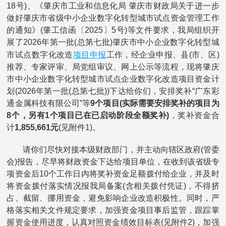
18号)、《肇庆市工业和信息化局 肇庆市财政局关于进一步
做好肇庆市省级中小企业数字化转型城市试点资金管理工作
的通知》(肇工信函〔2025〕5号)等文件要求，我局组织开
展了2026年第一批(总第七批)肇庆市中小企业数字化转型城
项目申报
市试点数字化改造
工作，经企业申报、县(市、区)
推荐、专家评审、局党组审议、网上公示等流程，现将肇庆
市中小企业数字化转型城市试点企业数字化改造项目资金计
划(2026年第一批(总第七批))下达给你们，安排奖补“广东彩
通金属科技有限公司”等
9个项目(实际需要安排奖补的项目为
8个，另有1个项目已在已启动阶段全额奖补)
，奖补资金合
计
1,855,661元
(见附件1)。
请你们尽快对接本级财政部门，并主动向辖区政府(管委
会)报告，尽早将财政资金下达给项目单位，在收到该省级专
项资金后10个工作日内将奖补资金足额拨付给企业，并及时
将资金拨付落实情况报我局备案(含相关拨付凭证)，不得挤
占、截留、挪用资金，避免影响企业改造积极性。同时，严
格落实相关文件规定要求，加强资金项目事后监管，跟踪掌
握资金使用进度，认真对照资金绩效目标表(见附件2)，加强