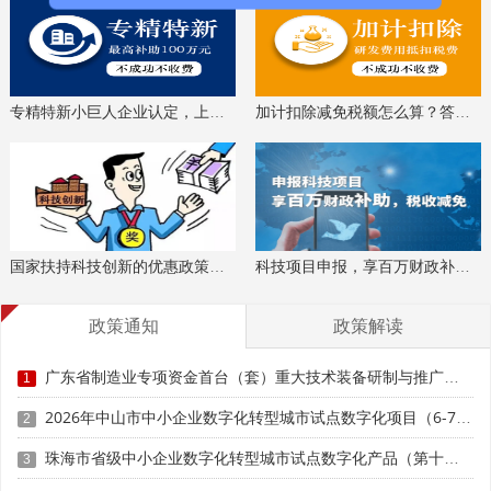
肇庆市工业和信息化局
2026年6月18日
专精特新小巨人企业认定，上门服务、专家指导
加计扣除减免税额怎么算？答疑解惑、咨询培训
科泰集团(https://www.gdktzx.com/)成立17年来，致力于
高新技术企业认定
名优高新技术产品
提供
、
认定、省市工程
中心认定、省市企业技术中心认定、省市工业设计中心认
专精特新中
定、省市重点实验室认定、新型研发机构认定、
国家扶持科技创新的优惠政策，索取资料、解读政策
科技项目申报，享百万财政补贴，减免40%所得税
小企业
、专精特新“小巨人”、制造业单项冠军、专利软著申
研发费用
加计扣除
两化融合贯标
请、
、
认证、科技型中小企
科技成
政策通知
政策解读
业评价入库、创新创业大赛、专利奖、科学技术奖、
果评价
科技成果转化
、
等服务。关注【科小泰】公众号，及
广东省制造业专项资金首台（套）重大技术装备研制与推广应用项目入库储备申报时间、条件要求、补助奖励
1
时获取最新科技项目资讯！
2026年中山市中小企业数字化转型城市试点数字化项目（6-7月）入库申报时间、条件要求
2
珠海市省级中小企业数字化转型城市试点数字化产品（第十批）征集申报时间、条件要求
3