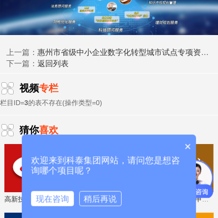
KB)
惠州市省级中小企业数字化转型城市试点专项资金（数字化改造项目专题）第六批项目入库安排计划的公示
上一篇：
返回列表
下一篇：
珠海市工业和信息化局
视频
专栏
2026年6月18日
栏目ID=
3
的表不存在(操作类型=0)
科泰集团(https://www.gdktzx.com/)成立17年来，致力于
猜你
喜欢
高新技术企业认定
名优高新技术产品
提供
、
认定、省市工程
×
中心认定、省市企业技术中心认定、省市工业设计中心认
欢迎来到科泰集团网站，请问您是想咨
专精特新中
定、省市重点实验室认定、新型研发机构认定、
询哪个项目呢？
小企业
、专精特新“小巨人”、制造业单项冠军、专利软著申
研发费用
加计扣除
两化融合贯标
请、
、
认证、科技型中小企
科技成
现在咨询
稍后再说
业评价入库、创新创业大赛、专利奖、科学技术奖、
高新技术企业认定，免费评估，通过后再收费
省工程技术研究中心，专业申报、指导培训
果评价
科技成果转化
、
等服务。关注【科小泰】公众号，及