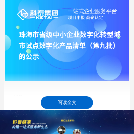
附件：
阅读全文
珠海市省级中小企业数字化转型城市试点数字化产品(第
九批)公示清单
30d2c838b0ee898429a1cc2d24cdd168.xlsx
(39.95