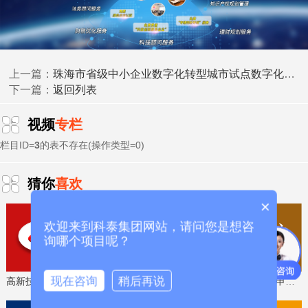
珠海市省级中小企业数字化转型城市试点数字化产品（第十批）征集申报时间、条件要求
上一篇：
四、申报要求
返回列表
下一篇：
(一)申报项目应在2023年10月11日至本次申报结束之日
视频
专栏
前启动、实施、完成，合同签订时间、发票开具时间、付款
凭证时间均在此时间段内。
栏目ID=
3
的表不存在(操作类型=0)
(二)申报企业已开展中山市中小企业数字化转型城市试
猜你
喜欢
点数字化改造项目备案。
×
(三)申报单位实施数字化改造项目后，经中山市工业和
欢迎来到科泰集团网站，请问您是想咨
信息化局认可的第三方机构测评、评估，申报企业数字化水
询哪个项目呢？
平等级应达到二级及以上。
现在咨询
稍后再说
高新技术企业认定，免费评估，通过后再收费
省工程技术研究中心，专业申报、指导培训
(四)核算奖补的数字化改造投入主要包括与数字化改造
相关的软件和云服务支出，网关、路由、传感器、工业控制