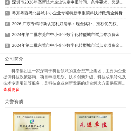
深圳市2026年高新技术企业认定申报时间、条件要求、奖励政策
高新技术企业认定
名优高新技术产品
4
提供
、
认定、省市工程
中心认定、省市企业技术中心认定、省市工业设计中心认
粤东粤西粤北县域中小企业专精特新申报倾斜扶持政策全解析
5
专精特新中
定、省市重点实验室认定、新型研发机构认定、
2026 广东专精特新认定利好清单：现金奖补、投标优先权、低息贷款、人才优待一文讲透
小企业
6
、专精特新“小巨人”、制造业单项冠军、专利软著申
研发费用
加计扣除
两化融合贯标
请、
、
认证、科技型中小企
2024年第二批东莞市中小企业数字化转型城市试点专项资金两化融合管理体系贯标项目资助计划
7
科技成
业评价入库、创新创业大赛、专利奖、科学技术奖、
2024年第二批东莞市中小企业数字化转型城市试点专项资金两化融合管理体系贯标项目拟资助企业名单的公示
果评价
科技成果转化
8
、
等服务。关注【科小泰】公众号，及
时获取最新科技项目资讯！
公司简介
科泰集团是一家深耕于科创领域的复合型产业集团，主要为企业
提供科技政策咨询、项目申报规划、技术创新升级、科技成果转化及
技术专家引进等服务，是科技企业创新发展的综合解决方案供应商...
查看更多
荣誉资质