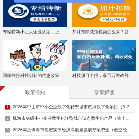
系统、防火墙等必要的数据采集传输、工业控制、信息安全
设备支出。其他如实施费、人工费、培训费、维保费等均不
归属于上述投入。
专精特新小巨人企业认定，上门服务、专家指导
加计扣除减免税额怎么算？答疑解惑、咨询培训
(五)为满足中小企业数字化转型的丰富需求，试点行业
中小企业可自主选择与牵引单位、集成服务企业、软硬件企
业等一方或多方签订数字化改造合同(需明确各方责任、改造
措施、实施期限、实现目标、产品服务清单、价格明细等内
容。数字化改造的产品、服务及解决方案需已纳入中山市工
业和信息化局服务产品目录库管理。
国家扶持科技创新的优惠政策，索取资料、解读政策
科技项目申报，享百万财政补贴，减免40%所得税
(六)企业须组织行业型服务商(数字化牵引单位)或生态服
务商、评估单位等提交项目诊断报告、改造方案、合同、发
政策通知
政策解读
票、拨付记录、企业内部验收材料、培训记录、系统使用截
图、服务单位提供平台使用情况、成效评估等项目入库材
2026年中山市中小企业数字化转型城市试点数字化项目（6-7月）入库申报时间、条件要求
1
料。
珠海市省级中小企业数字化转型城市试点数字化产品（第十批）征集申报时间、条件要求
2
2026年度珠海市促进实体经济高质量发展专项资金（低空经济产业发展项目）入库申报时间、条件要求、补助奖励
3
科泰集团(https://www.gdktzx.com/)成立17年来，致力于