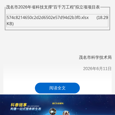
茂名市2026年省科技支撑“百千万工程”拟立项项目表
574c8214650c2d2d6502e57d94d2b3f0.xlsx
(18.29
KB)
茂名市科学技术局
2026年6月11日
科泰集团(https://www.gdktzx.com/)成立17年来，致力于
阅读全文
高新技术企业认定
名优高新技术产品
提供
、
认定、省市工程
中心认定、省市企业技术中心认定、省市工业设计中心认
专精特新中
定、省市重点实验室认定、新型研发机构认定、
小企业
、专精特新“小巨人”、制造业单项冠军、专利软著申