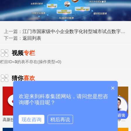
研发费用
加计扣除
两化融合贯标
请、
、
认证、科技型中小企
科技成
业评价入库、创新创业大赛、专利奖、科学技术奖、
果评价
科技成果转化
、
等服务。关注【科小泰】公众号，及
时获取最新科技项目资讯！
江门市国家级中小企业数字化转型城市试点数字化产品清单（更新至第十批）公布
上一篇：
返回列表
下一篇：
视频
专栏
栏目ID=
3
的表不存在(操作类型=0)
猜你
喜欢
×
欢迎来到科泰集团网站，请问您是想咨
询哪个项目呢？
现在咨询
稍后再说
高新技术企业认定，免费评估，通过后再收费
省工程技术研究中心，专业申报、指导培训