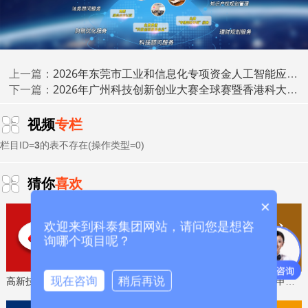
2026年东莞市工业和信息化专项资金人工智能应用创新中心专题项目申报时间、条件要求、资助奖励
上一篇：
2026年广州科技创新创业大赛全球赛暨香港科大百万奖金创业大赛广州赛参赛条件、扶持奖励
下一篇：
视频
专栏
栏目ID=
3
的表不存在(操作类型=0)
猜你
喜欢
×
四、配套支持
欢迎来到科泰集团网站，请问您是想咨
询哪个项目呢？
(一)常态化开展精准产需对接。以入选示范场景为标
杆，围绕3C电子、新能源、精密模具等重点领域，举办工业
母机专场供需对接会，打通上下游信息壁垒，推动莞产设备
现在咨询
稍后再说
高新技术企业认定，免费评估，通过后再收费
省工程技术研究中心，专业申报、指导培训
规模化落地本地市场。