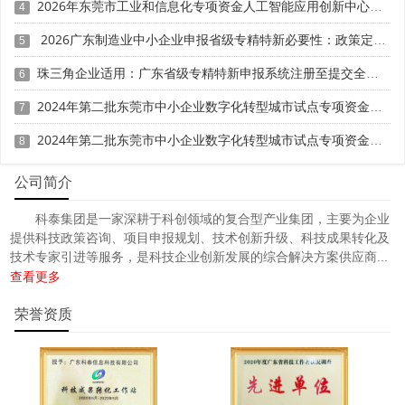
研发费用
加计扣除
两化融合贯标
请、
、
认证、科技型中小企
2026年东莞市工业和信息化专项资金人工智能应用创新中心专题项目申报时间、条件要求、资助奖励
4
科技成
业评价入库、创新创业大赛、专利奖、科学技术奖、
2026广东制造业中小企业申报省级专精特新必要性：政策定位与产业发展价值解析
5
果评价
科技成果转化
、
等服务。关注【科小泰】公众号，及
时获取最新科技项目资讯！
珠三角企业适用：广东省级专精特新申报系统注册至提交全操作步骤
6
2024年第二批东莞市中小企业数字化转型城市试点专项资金两化融合管理体系贯标项目资助计划
7
2024年第二批东莞市中小企业数字化转型城市试点专项资金两化融合管理体系贯标项目拟资助企业名单的公示
8
公司简介
科泰集团是一家深耕于科创领域的复合型产业集团，主要为企业
提供科技政策咨询、项目申报规划、技术创新升级、科技成果转化及
技术专家引进等服务，是科技企业创新发展的综合解决方案供应商...
查看更多
荣誉资质