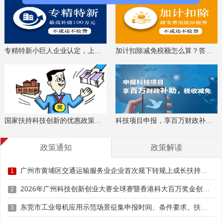
(二)建立示范场景宣传推广机制。汇编优秀案例，通过
行业展会、专题论坛、工作简报、产业宣讲等渠道广泛推
广，提升莞产工业母机品牌影响力。
专精特新小巨人企业认定，上门服务、专家指导
加计扣除减免税额怎么算？答疑解惑、咨询培训
(三)给予政策倾斜支持。对入选示范场景对应的工业母
机产品，在市首台(套)重大技术装备认定、产业扶持资金申
报、企业梯度培育等工作中优先支持。
(四)纳入产业发展台账管理。优秀示范场景将纳入全市
工业母机产业发展成果台账，作为产业考核、工作成效评估
国家扶持科技创新的优惠政策，索取资料、解读政策
科技项目申报，享百万财政补贴，减免40%所得税
的重要依据。
政策通知
政策解读
科泰集团(https://www.gdktzx.com/)成立17年来，致力于
广州市黄埔区交通运输服务业企业首次规下转规上成长扶持（新质生产力30条）兑现申报时间、条件要求、资助奖励
1
高新技术企业认定
名优高新技术产品
提供
、
认定、省市工程
中心认定、省市企业技术中心认定、省市工业设计中心认
2026年广州科技创新创业大赛全球赛暨香港科大百万奖金创业大赛广州赛参赛条件、扶持奖励
2
专精特新中
定、省市重点实验室认定、新型研发机构认定、
东莞市工业母机应用示范场景征集申报时间、条件要求、扶持奖励
3
小企业
、专精特新“小巨人”、制造业单项冠军、专利软著申