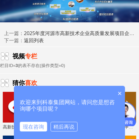
高新技术企业认定
名优高新技术产品
提供
、
认定、省市工程
中心认定、省市企业技术中心认定、省市工业设计中心认
专精特新中
定、省市重点实验室认定、新型研发机构认定、
小企业
、专精特新“小巨人”、制造业单项冠军、专利软著申
2025年度河源市高新技术企业高质量发展项目企业名单的公示
上一篇：
研发费用
加计扣除
两化融合贯标
请、
、
认证、科技型中小企
返回列表
下一篇：
科技成
业评价入库、创新创业大赛、专利奖、科学技术奖、
果评价
科技成果转化
、
等服务。关注【科小泰】公众号，及
视频
专栏
时获取最新科技项目资讯！
栏目ID=
3
的表不存在(操作类型=0)
猜你
喜欢
×
欢迎来到科泰集团网站，请问您是想咨
询哪个项目呢？
现在咨询
稍后再说
高新技术企业认定，免费评估，通过后再收费
省工程技术研究中心，专业申报、指导培训