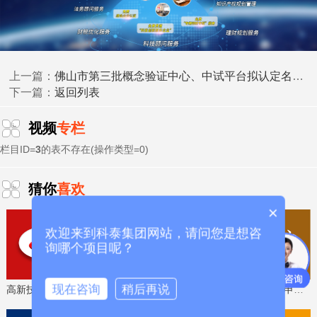
2026年6月10日
科泰集团(https://www.gdktzx.com/)成立17年来，致力于
佛山市第三批概念验证中心、中试平台拟认定名单的公示
上一篇：
高新技术企业认定
名优高新技术产品
提供
、
认定、省市工程
返回列表
下一篇：
中心认定、省市企业技术中心认定、省市工业设计中心认
专精特新中
定、省市重点实验室认定、新型研发机构认定、
视频
专栏
小企业
、专精特新“小巨人”、制造业单项冠军、专利软著申
研发费用
加计扣除
两化融合贯标
栏目ID=
3
的表不存在(操作类型=0)
请、
、
认证、科技型中小企
科技成
业评价入库、创新创业大赛、专利奖、科学技术奖、
果评价
科技成果转化
、
等服务。关注【科小泰】公众号，及
猜你
喜欢
时获取最新科技项目资讯！
×
欢迎来到科泰集团网站，请问您是想咨
询哪个项目呢？
现在咨询
稍后再说
高新技术企业认定，免费评估，通过后再收费
省工程技术研究中心，专业申报、指导培训