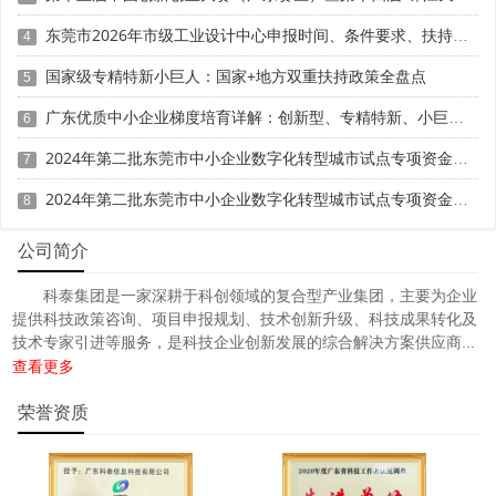
科泰集团(https://www.gdktzx.com/)成立17年来，致力于
东莞市2026年市级工业设计中心申报时间、条件要求、扶持奖励
4
高新技术企业认定
名优高新技术产品
提供
、
认定、省市工程
中心认定、省市企业技术中心认定、省市工业设计中心认
国家级专精特新小巨人：国家+地方双重扶持政策全盘点
5
专精特新中
定、省市重点实验室认定、新型研发机构认定、
广东优质中小企业梯度培育详解：创新型、专精特新、小巨人三者区别与申报攻略
6
小企业
、专精特新“小巨人”、制造业单项冠军、专利软著申
研发费用
加计扣除
两化融合贯标
请、
、
认证、科技型中小企
2024年第二批东莞市中小企业数字化转型城市试点专项资金两化融合管理体系贯标项目资助计划
7
科技成
业评价入库、创新创业大赛、专利奖、科学技术奖、
2024年第二批东莞市中小企业数字化转型城市试点专项资金两化融合管理体系贯标项目拟资助企业名单的公示
8
果评价
科技成果转化
、
等服务。关注【科小泰】公众号，及
时获取最新科技项目资讯！
公司简介
科泰集团是一家深耕于科创领域的复合型产业集团，主要为企业
提供科技政策咨询、项目申报规划、技术创新升级、科技成果转化及
技术专家引进等服务，是科技企业创新发展的综合解决方案供应商...
查看更多
荣誉资质