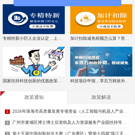
无知识产权纠纷。产品质量可靠，符合相关国家标准、行业
标准或团体标准，属于国家规定强制性市场准入要求范围的
应获得相应准入资格。产品均应符合国家关于人工智能有关
法律法规和伦理监管政策。
专精特新小巨人企业认定，上门服务、专家指导
加计扣除减免税额怎么算？答疑解惑、咨询培训
(三)智能终端包括智能生活终端、智能打印设备、智能
穿戴设备、智能机器人、智能交通终端、智能健康终端、工
业智能终端等具备智能操作系统，具备感知理解、自然交互
能力，能够提供人工智能服务，关键性能指标处于行业先进
水平，并已实现产业化应用。每家企业限选一款终端产品进
行申报。
国家扶持科技创新的优惠政策，索取资料、解读政策
科技项目申报，享百万财政补贴，减免40%所得税
(四)单个产品从2025年1月1日开始年销售额(不含税)超
政策通知
政策解读
过500万元。
2026年珠海市高质量发展专项资金（人工智能与机器人产业发展用途）第二批项目征集申报时间、条件要求、补助奖励
1
(五)鼓励企业使用北斗独立定位技术，改善产品性能，
提升用户体验。
广州市黄埔区博士博士后资助及人力资源服务产业园扶持等政策兑现申报时间、条件要求、补助奖励
2
第十五届中国创新创业大赛（广东赛区）暨第十四届“珠江天使杯”科技创新创业大赛参赛时间、条件要求、扶持奖励
3