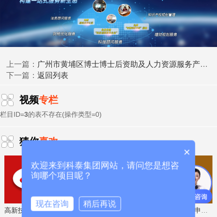
广州市黄埔区博士博士后资助及人力资源服务产业园扶持等政策兑现申报时间、条件要求、补助奖励
上一篇：
返回列表
下一篇：
视频
专栏
栏目ID=
3
的表不存在(操作类型=0)
猜你
喜欢
×
三、申报条件
欢迎来到科泰集团网站，请问您是想咨
询哪个项目呢？
(一)申报单位具有较强的研发能力，项目团队在所属产
品领域具有丰富的工作经验。
现在咨询
稍后再说
高新技术企业认定，免费评估，通过后再收费
省工程技术研究中心，专业申报、指导培训
(二)申报的产品具有核心关键技术和自主知识产权，且