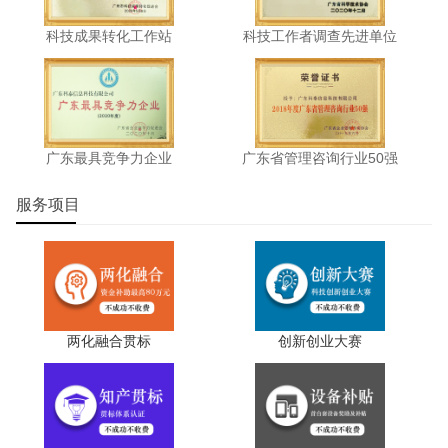
单位申报并已获得财政专项资金资助的。
科技成果转化工作站
科技工作者调查先进单位
6.在专项资金审计过程中发现有重大违规行为的。
7.有尚在惩戒执行期内的科研诚信严重失信行为记录和
相关社会领域信用“黑名单”记录。
广东最具竞争力企业
广东省管理咨询行业50强
8.违背科研伦理道德的。
服务项目
9.项目承担单位未按指南要求提供必备附件材料的。
10.项目未经主管部门组织推荐的。
11.其他相关情形。
两化融合贯标
创新创业大赛
科泰集团(https://www.gdktzx.com/)成立17年来，致力于
高新技术企业认定
名优高新技术产品
提供
、
认定、省市工程
中心认定、省市企业技术中心认定、省市工业设计中心认