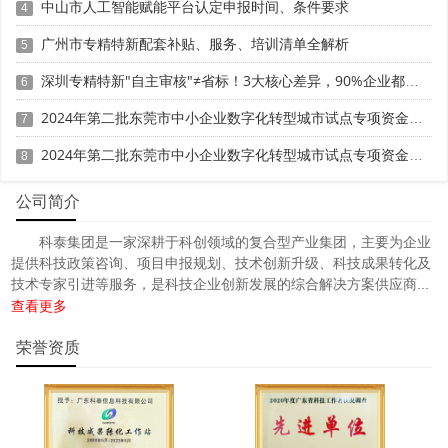
中山市人工智能赋能平台认定申报时间、条件要求
4
号。
广州市专精特新配套补贴、服务、培训清单全解析
5
(十二)项目负责人本年度只能作为1项市级科技计划项目
深圳专精特新"自主审核"≠省标！3大核心差异，90%企业都搞错
6
的负责人，且应为牵头单位的全职人员。
2024年第二批东莞市中小企业数字化转型城市试点专项资金两化融合管理体系贯标项目资助计划
7
(十三)有以下情形之一的不得进行申报或通过形式审
2024年第二批东莞市中小企业数字化转型城市试点专项资金两化融合管理体系贯标项目拟资助企业名单的公示
查：
8
1.项目牵头单位有3项以上(含3项)市级科技计划项目在
公司简介
研的。(高校和医疗机构等申报主体除外)
科泰集团是一家深耕于科创领域的复合型产业集团，主要为企业
提供科技政策咨询、项目申报规划、技术创新升级、科技成果转化及
2.截止申报期结束，项目牵头单位存在市级科技计划项
技术专家引进等服务，是科技企业创新发展的综合解决方案供应商...
目逾期未申请验收或两年内有被动终止结题的情况。
查看更多
3.项目负责人有2项以上(含2项)市级科技计划项目在研
荣誉资质
的。
4.同一项目通过变换课题名称等方式进行多头申报的。
5.重复申报，项目主要内容已由该单位单独或联合其它