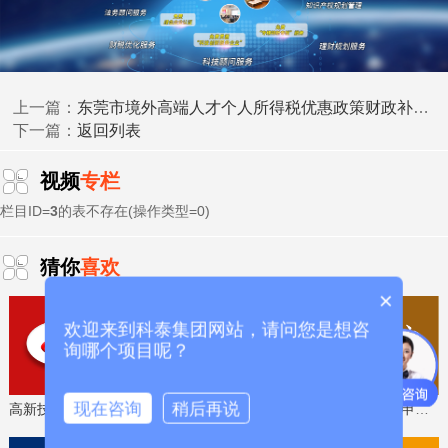
(六)两个或两个以上单位联合申报的项目，须提供联合
申报的协议或合同(所有参与单位签章后有效)，明确各方权
利和职责。在财政资金分配方面，项目牵头单位原则上应分
配最大的资金份额。
东莞市境外高端人才个人所得税优惠政策财政补贴申报时间、条件要求
上一篇：
返回列表
(七)项目牵头单位须出具自筹经费承诺函(详见附件3，
下一篇：
专项三中的成果供给专题除外)，项目总投入中自筹经费比例
原则上不少于70%。
视频
专栏
栏目ID=
3
的表不存在(操作类型=0)
(八)项目牵头单位确保每个科研项目配有相对固定的科
研财务助理;鼓励每个项目开发配置不少于1个科研助理岗
猜你
喜欢
位，吸纳高校毕业生从事学术助理、财务助理、成果转移转
化、实验技术等工作，以签订三方协议为依据。
×
欢迎来到科泰集团网站，请问您是想咨
(九)鼓励项目牵头单位设置项目经理人管理模式，提供
询哪个项目呢？
立项后组织实施、对接资源、转化应用等全生命周期专业化
服务，全程跟进项目全链条的管理工作。
现在咨询
稍后再说
高新技术企业认定，免费评估，通过后再收费
省工程技术研究中心，专业申报、指导培训