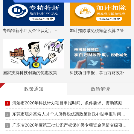
专精特新小巨人企业认定，上门服务、专家指导
加计扣除减免税额怎么算？答疑解惑、咨询培训
国家扶持科技创新的优惠政策，索取资料、解读政策
科技项目申报，享百万财政补贴，减免40%所得税
(十)需提交有效查新报告(查新报告的项目名称需与申报
政策通知
政策解读
项目名称一致、报告出具日期应在项目申报截止日期前一年
内。专项三、专项六中的专题四无需提交)。项目完成后，须
清远市2026年科技计划项目申报时间、条件要求、资助奖励
1
按要求提交科技报告(专项六中的专题四无需提交)。
东莞市境外高端人才个人所得税优惠政策财政补贴申报时间、条件要求
2
(十一)申报项目《可行性报告》中涉及申报人、参与人
广东省2026年度第三批知识产权保护类专项资金保留省级项目申报时间、条件要求
姓名及所在单位名称的分别以申报人、参与人、申报单位、
3
参与单位代替。涉及多个参与人及参与单位的，按顺序编