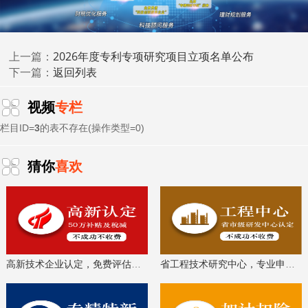
4e911ab7226427bd165b0cbddbad47ae.pdf
(121.43
KB)
2026年度专利专项研究项目立项名单公布
上一篇：
返回列表
下一篇：
视频
专栏
栏目ID=
3
的表不存在(操作类型=0)
广东省科技厅
2026年6月4日
猜你
喜欢
科泰集团(https://www.gdktzx.com/)成立17年来，致力于
高新技术企业认定
名优高新技术产品
提供
、
认定、省市工程
中心认定、省市企业技术中心认定、省市工业设计中心认
专精特新中
定、省市重点实验室认定、新型研发机构认定、
高新技术企业认定，免费评估，通过后再收费
省工程技术研究中心，专业申报、指导培训
小企业
、专精特新“小巨人”、制造业单项冠军、专利软著申
研发费用
加计扣除
两化融合贯标
请、
、
认证、科技型中小企