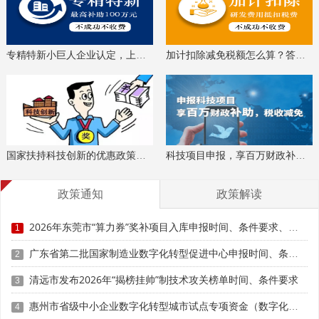
科技成
业评价入库、创新创业大赛、专利奖、科学技术奖、
果评价
科技成果转化
、
等服务。关注【科小泰】公众号，及
时获取最新科技项目资讯！
专精特新小巨人企业认定，上门服务、专家指导
加计扣除减免税额怎么算？答疑解惑、咨询培训
国家扶持科技创新的优惠政策，索取资料、解读政策
科技项目申报，享百万财政补贴，减免40%所得税
政策通知
政策解读
2026年东莞市“算力券”奖补项目入库申报时间、条件要求、资助奖励
1
广东省第二批国家制造业数字化转型促进中心申报时间、条件要求、扶持措施
2
清远市发布2026年“揭榜挂帅”制技术攻关榜单时间、条件要求
3
惠州市省级中小企业数字化转型城市试点专项资金（数字化改造项目专题）第八批项目申报时间、条件要求、补助奖励
4