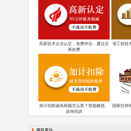
其市级中试平台资格。
科泰集团(https://www.gdktzx.com/
定、省市工程中心认定、省市企业技术中心认
专精特新中小企业
构认定、
、专精特新“小巨
高新技术企业认定，免费评估，通过后
省工程技
融合贯标
认证、科技型中小企业评价入库、创
再收费
化等服务。关注【科小泰】公众号，及时获取
加计扣除减免税额怎么算？答疑解惑、
国家扶持
咨询培训
项目直达