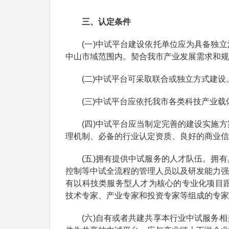
三、认定条件
(一)中试平台建设依托单位应为具备独立
中山市域范围内。契合我市产业发展需求和规
(二)中试平台可采取联合或独立方式建设
(三)中试平台应依托我市各类科技产业载
(四)中试平台应当制定完善的建设实施方
理机制、必备的行业认定资质、良好的商业信
(五)拥有提供中试服务的人才队伍。拥有
控制等中试全流程的管理人员以及研发能力强
有以科技类服务型人才为核心的专业化项目跟
技术专家、产业专家和投资专家等组成的专家
(六)自有或者共建共享本行业中试服务相