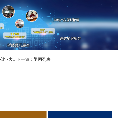
展一次绩效评估。
评估标准包括中试工程人才队伍建设、中试工
益等多个维度。评估结果经审定后进行公示，公示无异议后向社
求、资助奖励
返回列表
下一篇：
三个等级。
20万元的绩优奖补。同一中试平台累计总补助金额不超过100
中试平台资格。
责令整改，整改期1年，整改期满，评估结果仍为不合格的，取消