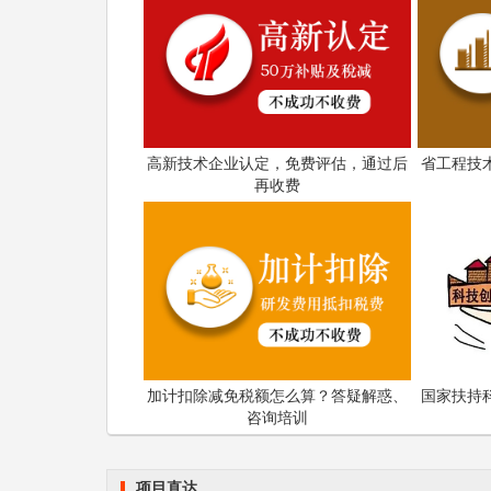
3.实施周期原则上不超过3年。
4.项目须明确指标参数、资金投入、时限
揭榜者须具备以下条件：
高新技术企业认定，免费评估，通过后
省工程技
1.参赛项目团队(含1人)核心成员(核心成
再收费
博士学位的均可;在站或已出站博士后，海内外
2.能针对张榜需求提出明确解决方案，要
3.有明确的预期目标及相应技术指标，有
4.具有合法自主的知识产权，无知识产权
加计扣除减免税额怎么算？答疑解惑、
国家扶持
5.揭榜者可以是个人，也可以是多人组团
咨询培训
6.张榜单位员工或在站博士后研究人员不
项目直达