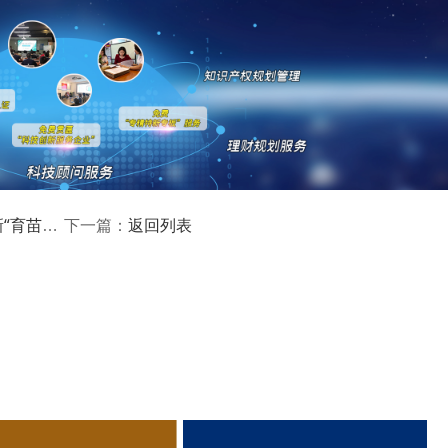
经营状况和信用记录良好;
供项目研发实施的支持和配套条件，在项目完成后能够率先在本
要求、补助标准
返回列表
下一篇：
订合作协议，兑现揭榜领题项目承诺奖金。
：
半导体与集成电路、高端装备制造与机器人、新能源与节能环
大健康、现代农业与食品、海洋研究与运用、现代服务业与其他
性)技术、关键零部件、材料及工艺的技术瓶颈和关键难题。
元。