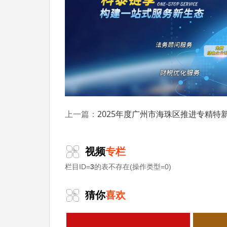
(三)揭榜领题赛
张榜单位须符合以下条件：
1.具有独立法人资格;
2.近三年内无重大违法、违规行为。生产
3.能够保障张榜项目实施的资金投入，提
单位推动应用;
2025年度广州市海珠区推进专精特新“育苗行动”实施办法奖励政策申报时间、条件
上一篇：
4.与揭榜人员(团队)成功对接后应依法签
视频
专栏
张榜单位提出的项目需求应符合以下条件
栏目ID=
3
的表不存在(操作类型=0)
1.重点聚焦新一代信息技术与人工智能、
保、新材料与石油化工、生物医药、中医药与
猜你
喜欢
行业领域等“卡脖子”前沿技术、关键核心(共
2.单个项目需求投入总额一般不低于50万