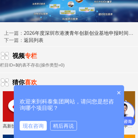
三、工作流程
本项目实行“免申即享”流程。
(一)企业信息确认。符合条件并确认接受奖励的企业，
2026年度深圳市港澳青年创新创业基地申报时间、条件要求
上一篇：
请于
2026年5月27日-6月2日
登录“企莞家”企业综合服务平
返回列表
下一篇：
台，填报企业收款账号等基本信息。未在本通知规定日期内
完成填报的企业，视为放弃本项目享受资格。
视频
专栏
具体路径：登录“企莞家”企业综合服务平台，点击“我要
栏目ID=
3
的表不存在(操作类型=0)
享政策”，搜索“2026年倍增企业稳产复产奖项目”，进入事项
页面点击“申报入口”。
猜你
喜欢
×
(二)信用查询。市工业和信息化局查询企业信用情况，
核查结果显示纳入严重失信主体名单或存在严重违法违规行
欢迎来到科泰集团网站，请问您是想咨
为的，不予资助。
询哪个项目呢？
(三)确定资助计划。市工业和信息化局根据资助标准和
现在咨询
稍后再说
高新技术企业认定，免费评估，通过后再收费
省工程技术研究中心，专业申报、指导培训
企业填报情况，拟定资助计划报局相关会议审议通过后，审
定资助名单。