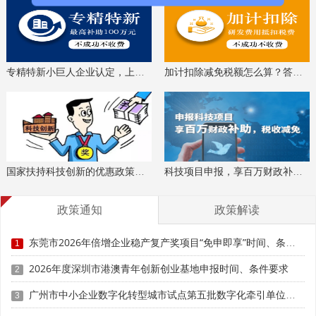
(四)资金拨付。市工业和信息化局按规定办理资金拨
付。
专精特新小巨人企业认定，上门服务、专家指导
加计扣除减免税额怎么算？答疑解惑、咨询培训
科泰集团(https://www.gdktzx.com/)成立17年来，致力于
高新技术企业认定
名优高新技术产品
提供
、
认定、省市工程
中心认定、省市企业技术中心认定、省市工业设计中心认
专精特新中
定、省市重点实验室认定、新型研发机构认定、
小企业
、专精特新“小巨人”、制造业单项冠军、专利软著申
国家扶持科技创新的优惠政策，索取资料、解读政策
科技项目申报，享百万财政补贴，减免40%所得税
研发费用
加计扣除
两化融合贯标
请、
、
认证、科技型中小企
科技成
业评价入库、创新创业大赛、专利奖、科学技术奖、
果评价
科技成果转化
政策通知
政策解读
、
等服务。关注【科小泰】公众号，及
时获取最新科技项目资讯！
东莞市2026年倍增企业稳产复产奖项目“免申即享”时间、条件要求、资助奖励
1
2026年度深圳市港澳青年创新创业基地申报时间、条件要求
2
广州市中小企业数字化转型城市试点第五批数字化牵引单位补充遴选申报时间、条件要求、扶持奖励
3