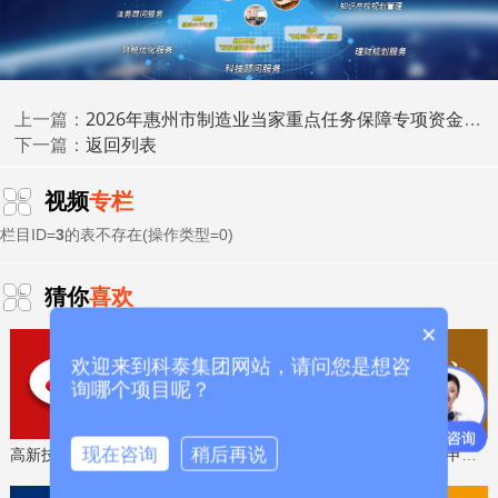
科泰集团(https://www.gdktzx.com/)成立17年来，致力于
高新技术企业认定
名优高新技术产品
提供
、
认定、省市工程
中心认定、省市企业技术中心认定、省市工业设计中心认
专精特新中
2026年惠州市制造业当家重点任务保障专项资金（信息化和信息产业发展-软件和信息服务业企业“增量提效”、“晋档升级”、资质认证奖励）安排计划
定、省市重点实验室认定、新型研发机构认定、
上一篇：
返回列表
小企业
下一篇：
、专精特新“小巨人”、制造业单项冠军、专利软著申
研发费用
加计扣除
两化融合贯标
请、
、
认证、科技型中小企
科技成
视频
专栏
业评价入库、创新创业大赛、专利奖、科学技术奖、
果评价
科技成果转化
、
等服务。关注【科小泰】公众号，及
栏目ID=
3
的表不存在(操作类型=0)
时获取最新科技项目资讯！
猜你
喜欢
×
欢迎来到科泰集团网站，请问您是想咨
询哪个项目呢？
现在咨询
稍后再说
高新技术企业认定，免费评估，通过后再收费
省工程技术研究中心，专业申报、指导培训