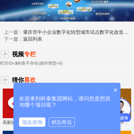
中心认定、省市企业技术中心认定、省市工业设计中心认
专精特新中
定、省市重点实验室认定、新型研发机构认定、
小企业
、专精特新“小巨人”、制造业单项冠军、专利软著申
研发费用
加计扣除
两化融合贯标
请、
、
认证、科技型中小企
肇庆市中小企业数字化转型城市试点数字化改造项目资金计划（2025年已启动验收项目）下达
上一篇：
科技成
业评价入库、创新创业大赛、专利奖、科学技术奖、
返回列表
下一篇：
果评价
科技成果转化
、
等服务。关注【科小泰】公众号，及
时获取最新科技项目资讯！
视频
专栏
栏目ID=
3
的表不存在(操作类型=0)
猜你
喜欢
×
欢迎来到科泰集团网站，请问您是想咨
询哪个项目呢？
现在咨询
稍后再说
高新技术企业认定，免费评估，通过后再收费
省工程技术研究中心，专业申报、指导培训