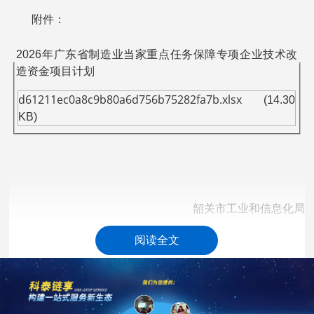
附件：
2026年广东省制造业当家重点任务保障专项企业技术改
造资金项目计划
d61211ec0a8c9b80a6d756b75282fa7b.xlsx
(14.30
KB)
韶关市工业和信息化局
2026年5月26日
阅读全文
科泰集团(https://www.gdktzx.com/)成立17年来，致力于
高新技术企业认定
名优高新技术产品
提供
、
认定、省市工程