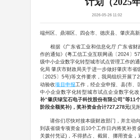
计划（202
2026-05-26 11:02
端州区、鼎湖区、四会市、德庆县、肇庆高新
根据《广东省工业和信息化厅 广东省财政
作的通知》(粤工信工业互联网函〔2024〕5
级中小企业数字化转型城市试点管理工作的通知
化局 肇庆市财政局关于进一步做好肇庆市省
〔2025〕5号)等文件要求，我局组织开展
项目申报
动验收
工作，经企业申报、县(市、
中小企业数字化转型城市试点企业数字化改造
补“肇庆绿宝石电子科技股份有限公司”等11
阶段全额奖补)，奖补资金合计727,278元
(见
请你们尽快对接本级财政部门，并主动向辖
到该省级专项资金后10个工作日内将奖补资
关拨付凭证)，不得挤占、截留、挪用资金，