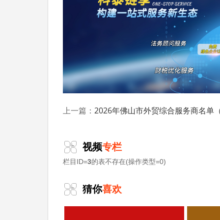
科泰集团(https://www.gdktzx.com/
定、省市工程中心认定、省市企业技术中心认
专精特新中小企业
构认定、
、专精特新“小巨
融合贯标
认证、科技型中小企业评价入库、创
化
等服务。关注【科小泰】公众号，及时获取
2026年佛山市外贸综合服务商名单（第一批
上一篇：
视频
专栏
栏目ID=
3
的表不存在(操作类型=0)
猜你
喜欢