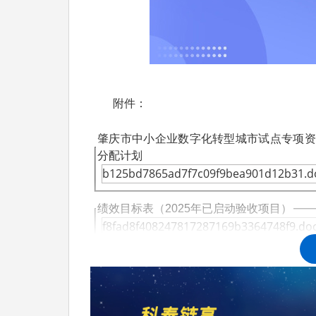
附件：
肇庆市中小企业数字化转型城市试点专项资金
分配计划
b125bd7865ad7f7c09f9bea901d12b31.d
绩效目标表（2025年已启动验收项目）
f8fad8f408247817287169b3364748f9.do