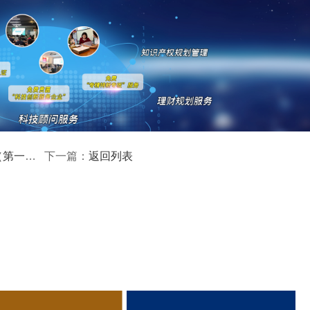
肇庆市工业和信息化局
2026年5月25日
高新技术企业认定
名优高新技术产品
)成立17年来，致力于提供
、
定、省市工业设计中心认定、省市重点实验室认定、新型研发机
研发费用
加计扣除
两化
人”、制造业单项冠军、专利软著申请、
、
科技成果评价
科技成果转
新创业大赛、专利奖、科学技术奖、
、
最新科技项目资讯！
）公布
返回列表
下一篇：