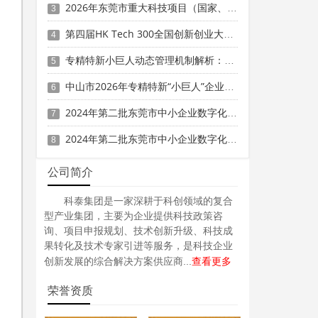
2026年东莞市重大科技项目（国家、省重大科技项目配套奖励）入库备案申报时间、条件要求
3
第四届HK Tech 300全国创新创业大赛（广州赛区）参赛项目征集时间、条件要求、扶持奖励
4
专精特新小巨人动态管理机制解析：2026年复核不通过的主要原因与补救措施
5
中山市2026年专精特新“小巨人”企业奖补资金项目拟入库计划的公示
6
2024年第二批东莞市中小企业数字化转型城市试点专项资金两化融合管理体系贯标项目资助计划
7
2024年第二批东莞市中小企业数字化转型城市试点专项资金两化融合管理体系贯标项目拟资助企业名单的公示
8
公司简介
科泰集团是一家深耕于科创领域的复合
型产业集团，主要为企业提供科技政策咨
询、项目申报规划、技术创新升级、科技成
果转化及技术专家引进等服务，是科技企业
查看更多
创新发展的综合解决方案供应商...
荣誉资质