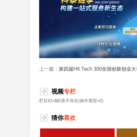
(二)镇街推荐。由所属镇街(园区)科技主
市科技局受理。预审重点对项目入库表填写规
在系统中提出是否推荐意见。
(三)项目审查。经市科技局审查通过，纳入
项目库。
(四)及时更新项目情况。项目通过中期评
第四届HK Tech 300全国创新创业大赛（广州赛区）参赛项目征集时间、条件
上一篇：
四、申报时间
自通知发布之日起，截止时间另行通知。
视频
专栏
栏目ID=
3
的表不存在(操作类型=0)
科泰集团(https://www.gdktzx.com/
定、省市工程中心认定、省市企业技术中心认
猜你
喜欢
专精特新中小企业
构认定、
、专精特新“小巨
融合贯标
认证、科技型中小企业评价入库、创
化
等服务。关注【科小泰】公众号，及时获取