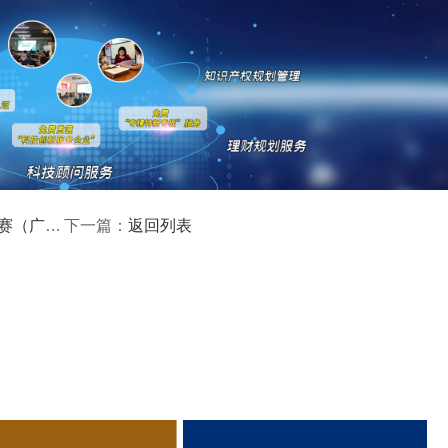
管部门通过线上系统开展预审工作，预审通过后予以推荐，报送
范性、申报材料完整性、相关单位经营状况等内容进行审核，并
2026年东莞市重大科技项目(国家、省重大科技项目配套奖励)
估、验收等重要节点时，项目单位应及时在系统更新相关情况。
要求、扶持奖励
返回列表
下一篇：
高新技术企业认定
名优高新技术产品
)成立17年来，致力于提供
、
定、省市工业设计中心认定、省市重点实验室认定、新型研发机
研发费用
加计扣除
两化
人”、制造业单项冠军、专利软著申请、
、
科技成果评价
科技成果转
新创业大赛、专利奖、科学技术奖、
、
最新科技项目资讯！