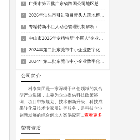
广州市第五批广东省跨国公司地区总部申报时间、条件要求
3
2026年汕头市引进项目带头人落地孵化精细化工企业专项资金申报时间、条件要求、资助奖励
4
专精特新小巨人动态管理机制解析：2026年复核不通过的主要原因与补救措施
5
中山市2026年专精特新“小巨人”企业奖补资金项目拟入库计划的公示
6
2024年第二批东莞市中小企业数字化转型城市试点专项资金两化融合管理体系贯标项目资助计划
7
2024年第二批东莞市中小企业数字化转型城市试点专项资金两化融合管理体系贯标项目拟资助企业名单的公示
8
公司简介
科泰集团是一家深耕于科创领域的复合
型产业集团，主要为企业提供科技政策咨
询、项目申报规划、技术创新升级、科技成
果转化及技术专家引进等服务，是科技企业
查看更多
创新发展的综合解决方案供应商...
荣誉资质