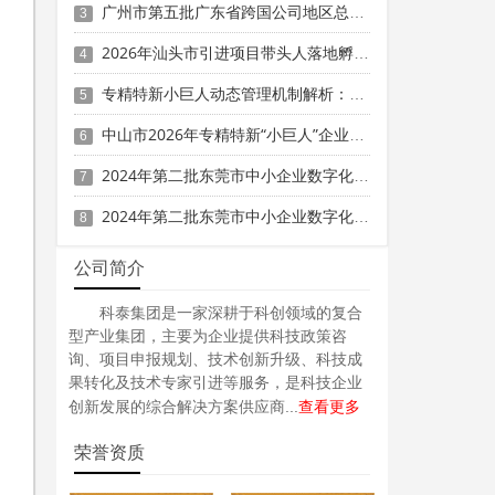
广州市第五批广东省跨国公司地区总部申报时间、条件要求
3
2026年汕头市引进项目带头人落地孵化精细化工企业专项资金申报时间、条件要求、资助奖励
4
专精特新小巨人动态管理机制解析：2026年复核不通过的主要原因与补救措施
5
中山市2026年专精特新“小巨人”企业奖补资金项目拟入库计划的公示
6
2024年第二批东莞市中小企业数字化转型城市试点专项资金两化融合管理体系贯标项目资助计划
7
2024年第二批东莞市中小企业数字化转型城市试点专项资金两化融合管理体系贯标项目拟资助企业名单的公示
8
公司简介
科泰集团是一家深耕于科创领域的复合
型产业集团，主要为企业提供科技政策咨
询、项目申报规划、技术创新升级、科技成
果转化及技术专家引进等服务，是科技企业
查看更多
创新发展的综合解决方案供应商...
荣誉资质