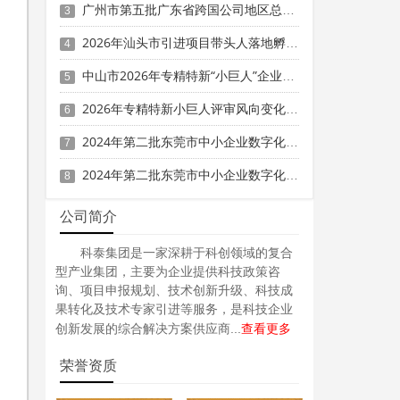
广州市第五批广东省跨国公司地区总部申报时间、条件要求
3
2026年汕头市引进项目带头人落地孵化精细化工企业专项资金申报时间、条件要求、资助奖励
4
中山市2026年专精特新“小巨人”企业奖补资金项目拟入库计划的公示
5
2026年专精特新小巨人评审风向变化：从"重数量"到"重质量"的核心指标解读
6
2024年第二批东莞市中小企业数字化转型城市试点专项资金两化融合管理体系贯标项目资助计划
7
2024年第二批东莞市中小企业数字化转型城市试点专项资金两化融合管理体系贯标项目拟资助企业名单的公示
8
公司简介
科泰集团是一家深耕于科创领域的复合
型产业集团，主要为企业提供科技政策咨
询、项目申报规划、技术创新升级、科技成
果转化及技术专家引进等服务，是科技企业
查看更多
创新发展的综合解决方案供应商...
荣誉资质