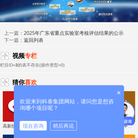
科技成
业评价入库、创新创业大赛、专利奖、科学技术奖、
果评价
科技成果转化
、
等服务。关注【科小泰】公众号，及
时获取最新科技项目资讯！
2025年广东省重点实验室考核评估结果的公示
上一篇：
返回列表
下一篇：
视频
专栏
栏目ID=
3
的表不存在(操作类型=0)
猜你
喜欢
×
欢迎来到科泰集团网站，请问您是想咨
询哪个项目呢？
现在咨询
稍后再说
高新技术企业认定，免费评估，通过后再收费
省工程技术研究中心，专业申报、指导培训