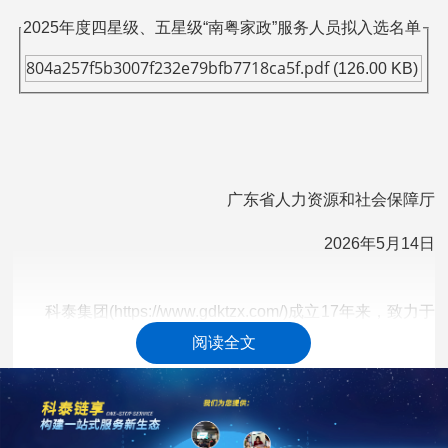
2025年度四星级、五星级“南粤家政”服务人员拟入选名单
804a257f5b3007f232e79bfb7718ca5f.pdf
(126.00 KB)
广东省人力资源和社会保障厅
2026年5月14日
科泰集团(https://www.gdktzx.com/)成立17年来，致力于
高新技术企业认定
名优高新技术产品
提供
、
认定、省市工程
阅读全文
中心认定、省市企业技术中心认定、省市工业设计中心认
专精特新中
定、省市重点实验室认定、新型研发机构认定、
小企业
、专精特新“小巨人”、制造业单项冠军、专利软著申
研发费用
加计扣除
两化融合贯标
请、
、
认证、科技型中小企