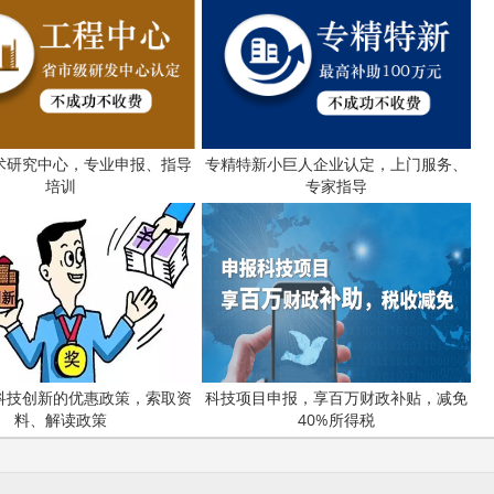
高新技术企业认定
名优高新技术产品
)成立17年来，致力于提供
、
定、省市工业设计中心认定、省市重点实验室认定、新型研发机
研发费用
加计扣除
两化
人”、制造业单项冠军、专利软著申请、
、
科技成果评价
科技成果转
新创业大赛、专利奖、科学技术奖、
、
术研究中心，专业申报、指导
专精特新小巨人企业认定，上门服务、
培训
专家指导
最新科技项目资讯！
科技创新的优惠政策，索取资
科技项目申报，享百万财政补贴，减免
料、解读政策
40%所得税