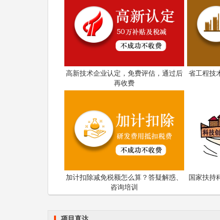
以事后奖补方式奖补。
科泰集团(https://www.gdktzx.com/
定、省市工程中心认定、省市企业技术中心认
专精特新中小企业
构认定、
、专精特新“小巨
融合贯标
认证、科技型中小企业评价入库、创
高新技术企业认定，免费评估，通过后
省工程技
化
再收费
等服务。关注【科小泰】公众号，及时获取
加计扣除减免税额怎么算？答疑解惑、
国家扶持
咨询培训
项目直达