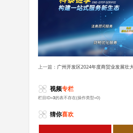
用(不含税)不高于50%比例、上限18万元的
2.从已支持的数字化改造项目中择优选取一
评为标杆示范项目。
奖补额度按照项目投入费用
元的奖励。
具体奖补额度根据资金预算控制指标和入
(二)支持范围
广州开发区2024年度商贸业发展壮大奖（首次成长为限额以上企业）申报时间、条件要
上一篇：
1.项目须在2023年10月11日至2025
款凭证时间均在此时间段内。
视频
专栏
2.核定的项目投入费用包括与数字化改造
栏目ID=
3
的表不存在(操作类型=0)
统、防火墙等必要的数据采集传输、工业控制
凭证三单最小核定项目投入费用。
猜你
喜欢
(三)支持方式