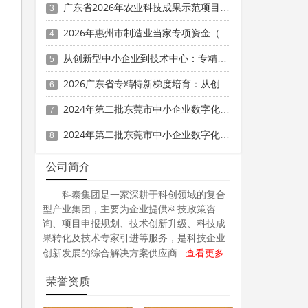
广东省2026年农业科技成果示范项目征集申报时间、条件要求、资助奖励
3
2026年惠州市制造业当家专项资金（支持企业提质创优-制造业单项冠军）项目入库申报时间、条件要求、奖励标准
4
从创新型中小企业到技术中心：专精特新企业的又一关键技术创新平台价值分析
5
围
定
2026广东省专精特新梯度培育：从创新型中小企业到小巨人路径
6
2024年第二批东莞市中小企业数字化转型城市试点专项资金两化融合管理体系贯标项目资助计划
7
2024年第二批东莞市中小企业数字化转型城市试点专项资金两化融合管理体系贯标项目拟资助企业名单的公示
8
公司简介
科泰集团是一家深耕于科创领域的复合
型产业集团，主要为企业提供科技政策咨
询、项目申报规划、技术创新升级、科技成
果转化及技术专家引进等服务，是科技企业
查看更多
创新发展的综合解决方案供应商...
荣誉资质