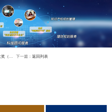
标准予以奖补。
同一申报主体奖补金额最高不超过18万元。
批具备标杆示范作用且核定项目投入费用不低于36万元的项目
(不含税)超过36万元的部分给予不高于50%比例、不超过20
库项目申请情况等因素进行统筹。
求、补助标准
返回列表
下一篇：
年12月31日内启动、实施、完工;合同签订时间、发票开具时间、付
相关的软件和云服务支出，网关、路由、传感器、工业控制系
、信息安全设备支出，不含税;按照合同、不含税发票额、付款