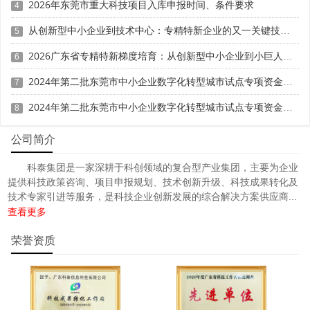
2026年东莞市重大科技项目入库申报时间、条件要求
4
部
从创新型中小企业到技术中心：专精特新企业的又一关键技术创新平台价值分析
5
门
市
2026广东省专精特新梯度培育：从创新型中小企业到小巨人路径
6
工
2024年第二批东莞市中小企业数字化转型城市试点专项资金两化融合管理体系贯标项目资助计划
业
7
和
2024年第二批东莞市中小企业数字化转型城市试点专项资金两化融合管理体系贯标项目拟资助企业名单的公示
8
7
英德市粤北糖业有限公司
信
息
公司简介
化
部
科泰集团是一家深耕于科创领域的复合型产业集团，主要为企业
门
提供科技政策咨询、项目申报规划、技术创新升级、科技成果转化及
技术专家引进等服务，是科技企业创新发展的综合解决方案供应商...
市
查看更多
工
业
荣誉资质
和
8
英德市匠心新材料股份有限公司
信
息
化