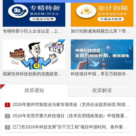
化
部
门
市
专精特新小巨人企业认定，上门服务、专家指导
加计扣除减免税额怎么算？答疑解惑、咨询培训
工
业
和
5
尊福（佛冈）竹木有限公司
信
息
化
国家扶持科技创新的优惠政策，索取资料、解读政策
科技项目申报，享百万财政补贴，减免40%所得税
部
门
政策通知
政策解读
市
工
2026年惠州市制造业当家专项资金（支持企业提质创优-制造业单项冠军）项目入库申报时间、条件要求、奖励标准
1
业
和
2026年东莞市重大科技项目（技术应用绩效奖励）申报预通知时间、条件要求
2
6
广东柏胜新材料股份有限公司
信
江门市2026年科技支撑“百千万工程”项目申报时间、条件要求、资助奖励
3
息
化