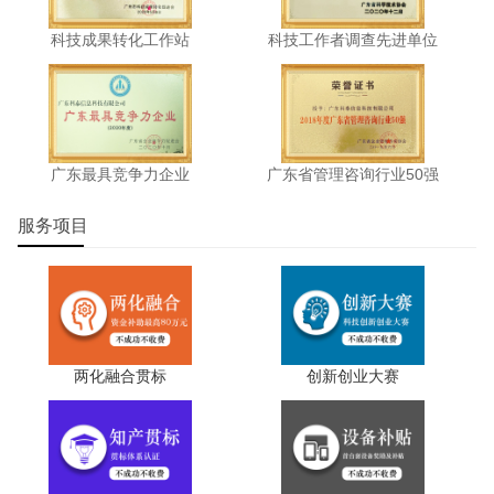
部
门
科技成果转化工作站
科技工作者调查先进单位
市
工
业
和
9
广东禹能建材科技股份有限公司
信
广东最具竞争力企业
广东省管理咨询行业50强
息
化
服务项目
部
门
市
工
业
两化融合贯标
创新创业大赛
和
10
英德市极丰染织有限公司
信
息
化
部