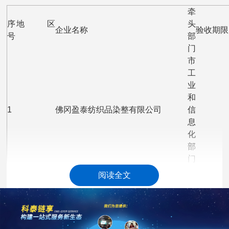
牵
序
地区
头
企业名称
验收期限
号
部
门
市
工
业
和
1
佛冈盈泰纺织品染整有限公司
信
息
化
部
门
市
阅读全文
工
业
和
2
广东兆联纺织有限公司
信