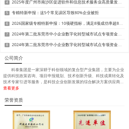
2025年度广州市南沙区促进软件和信息技术服务业高质量发展政策兑现申报时间、条件要求、补助奖励
4
中心
汕头大学·香港
专精特新申报：这5个常见误区导致80%企业被拒
5
自主验光系统在视力与屈光度检测
中文大学联合
通
18
2026国家级专精特新申报：10项硬指标，满足8项成功率超85%
6
中的应用研究
汕头国际眼科
过
中心
2024年第二批东莞市中小企业数字化转型城市试点专项资金两化融合管理体系贯标项目资助计划
7
汕头大学·香港
2024年第二批东莞市中小企业数字化转型城市试点专项资金两化融合管理体系贯标项目拟资助企业名单的公示
8
Circ Slc17a5 受VLDLR调控的分
中文大学联合
通
19
子机制及其生物学功能研究
汕头国际眼科
过
公司简介
中心
汕头大学·香港
科泰集团是一家深耕于科创领域的复合型产业集团，主要为企业
基于深度学习的早产儿视网膜病变
中文大学联合
通
提供科技政策咨询、项目申报规划、技术创新升级、科技成果转化及
20
多维度自动筛查平台建设
汕头国际眼科
过
技术专家引进等服务，是科技企业创新发展的综合解决方案供应商...
中心
查看更多
汕头大学·香港
原发性闭角型青光眼患者白内障手
荣誉资质
中文大学联合
通
21
术中人工晶状体计算预测的准确性
汕头国际眼科
过
研究
中心
水稻等农作物新品种的筛选及其高
汕头市农业科
通
22
效栽培技术示范推广（2024年度）
学研究所
过