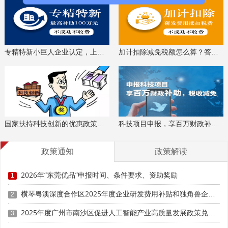
在药敏试验中的应用研究
院
过
大麻素受体2型激动剂及CBD联合
汕头大学医学
通
12
用药对急性诱发癫痫模型的影响及
院
过
机制探究
专精特新小巨人企业认定，上门服务、专家指导
加计扣除减免税额怎么算？答疑解惑、咨询培训
血清外泌体circRNA(exo-
汕头大学医学
通
13
circRNAs)作为肝细胞癌早期诊断
院第二附属医
过
标志物及其机制研究
院
汕头大学医学
通
14
博士生定向培养（陈晓虹）
院第一附属医
过
院
国家扶持科技创新的优惠政策，索取资料、解读政策
科技项目申报，享百万财政补贴，减免40%所得税
高糖、高脂环境下葡萄糖激酶的O-
汕头大学医学
通
15
GlcNAc糖基化对胰岛细胞作用的
院第一附属医
过
研究
院
政策通知
政策解读
华尔通氏胶提取物水凝胶新型敷料
汕头大学医学
通
2026年“东莞优品”申报时间、条件要求、资助奖励
16
的研发及治疗小鼠难愈合性创面的
院第一附属医
1
过
研究
院
横琴粤澳深度合作区2025年度企业研发费用补贴和独角兽企业研发费补贴申报时间、条件要求、补助标准
2
汕头大学·香港
基于深度学习的糖尿病黄斑水肿诊
中文大学联合
通
2025年度广州市南沙区促进人工智能产业高质量发展政策兑现申报时间、条件要求、补助奖励
3
17
断及预后模型的构建
汕头国际眼科
过