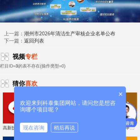
广东佰林电气
基于区块链的电力负荷管理智能终
通
4
设备厂有限公
端安全防护模型研究与开发
过
司
饮食中核黄素缺乏通过氧化应激诱
汕头市中心医
通
潮州市2026年清洁生产审核企业名单公布
5
上一篇：
发干眼疾病的机制研究
院
过
返回列表
下一篇：
核黄素转运蛋白SLC52A3b新亚型
汕头市中心医
通
6
诱发食管上皮恶性转化及免疫逃逸
视频
专栏
院
过
的机制研究
栏目ID=
3
的表不存在(操作类型=0)
汕头市急危重症救治技术提升及模
汕头市中心医
通
7
拟培训中心建设
院
过
基于高脂血症胰腺炎20年间糖脂谱
猜你
喜欢
汕头市中心医
通
8
与胰岛素抵抗变化探讨发病率攀升
×
院
过
原因及精准防控策略
欢迎来到科泰集团网站，请问您是想咨
基于靶向GLUT1的新型荧光探针实
汕头市中心医
通
9
询哪个项目呢？
时评估乳腺癌保乳切缘的研究
院
过
Cbx3调控大脑干细胞衰老的表观
汕头大学医学
通
10
现在咨询
稍后再说
遗传机制研究
院
过
高新技术企业认定，免费评估，通过后再收费
省工程技术研究中心，专业申报、指导培训
自体体液肿瘤培养方法的建立及其
汕头大学医学
通
11