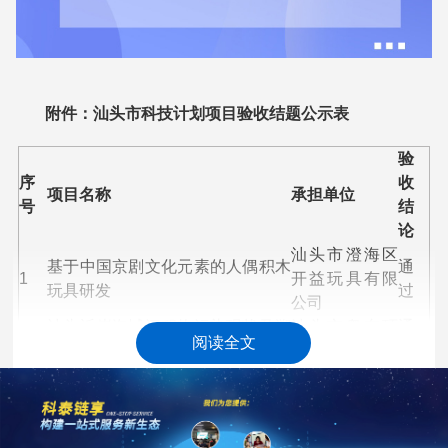
附件：汕头市科技计划项目验收结题公示表
验
序
收
项目名称
承担单位
号
结
论
汕头市澄海区
基于中国京剧文化元素的人偶积木
通
1
开益玩具有限
玩具研发
过
公司
汕头近岸海域沉积物污染现状及溯
汕头市粤东环
通
2
阅读全文
源研究
境监测
过
高通量制剂分析用透射拉曼检测设
化学与精细化
备研发及其基础上的对包衣结构无
通
3
工广东省实验
定型固体分散体重结晶风险快速评
过
室
估方法的研究