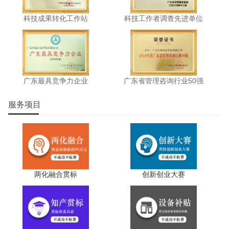
汕头市农业科
通
23
水稻低碳高产综合技术示范与推广
科技成果转化工作站
科技工作者调查先进单位
学研究所
过
粮油花卉等作物新品种及栽培技术
汕头市农业科
通
24
研究与示范推广（2024年度）
学研究所
过
水稻、花卉、水产新品种引进与高
汕头市农业科
通
25
效种养技术示范（2024年度）
学研究所
过
广东最具竞争力企业
广东省管理咨询行业50强
花卉果树产业良种良法示范推广及
汕头市农业科
通
26
其多产融合发展（2024年度）
学研究所
过
服务项目
余甘子种质资源收集、优良品种筛
汕头市林业科
通
27
选与应用推广
学研究所
过
粤东地区红树林无瓣海桑林改造试
汕头市林业科
通
28
验研究
学研究所
过
汕头市林业科
通
29
乌酥杨梅绿色稳产技术研发与应用
学研究所
过
两化融合贯标
创新创业大赛
麻叶的种植与加工技术研究及示范
汕头市乡村振
通
30
推广（2024年度）
兴发展中心
过
广东省农业科
汕头市农村科技特派员驻镇帮镇扶
通
31
学院农业生物
村项目（潮南区司马浦镇）
过