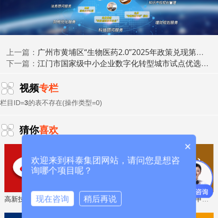
高新技术企业认定
名优高新技术产品
提供
、
认定、省市工程
中心认定、省市企业技术中心认定、省市工业设计中心认
专精特新中
定、省市重点实验室认定、新型研发机构认定、
小企业
、专精特新“小巨人”、制造业单项冠军、专利软著申
广州市黄埔区“生物医药2.0”2025年政策兑现第一批审核结果的公示
研发费用
加计扣除
两化融合贯标
上一篇：
请、
、
认证、科技型中小企
江门市国家级中小企业数字化转型城市试点优选产品清单（第一批）的公示
下一篇：
科技成
业评价入库、创新创业大赛、专利奖、科学技术奖、
果评价
科技成果转化
、
等服务。关注【科小泰】公众号，及
视频
专栏
时获取最新科技项目资讯！
栏目ID=
3
的表不存在(操作类型=0)
猜你
喜欢
×
欢迎来到科泰集团网站，请问您是想咨
询哪个项目呢？
现在咨询
稍后再说
高新技术企业认定，免费评估，通过后再收费
省工程技术研究中心，专业申报、指导培训