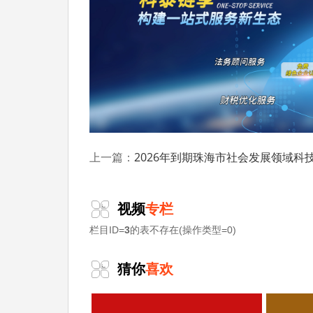
化
等服务。关注【科小泰】公众号，及时获取
2026年到期珠海市社会发展领域科技计划项目第一批验收结
上一篇：
视频
专栏
栏目ID=
3
的表不存在(操作类型=0)
猜你
喜欢