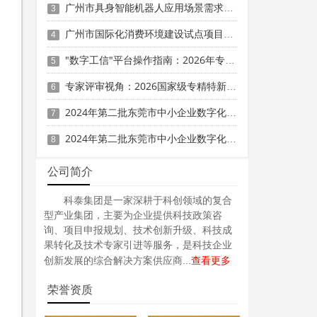
广州市具身智能机器人应用场景需求清单征集申报时间、条件要求
3
广州市国际化消费环境建设试点项目申报时间、条件要求、补助奖励
4
"数字工信"平台操作指南：2026年专精特新贷款贴息线上申报全流程
5
专家评审视角：2026国家级专精特新申报材料中6大核心模块的撰写要点与加分技巧
6
2024年第二批东莞市中小企业数字化转型城市试点专项资金两化融合管理体系贯标项目资助计划
7
2024年第二批东莞市中小企业数字化转型城市试点专项资金两化融合管理体系贯标项目拟资助企业名单的公示
8
公司简介
科泰集团是一家深耕于科创领域的复合
型产业集团，主要为企业提供科技政策咨
询、项目申报规划、技术创新升级、科技成
果转化及技术专家引进等服务，是科技企业
查看更多
创新发展的综合解决方案供应商...
荣誉资质