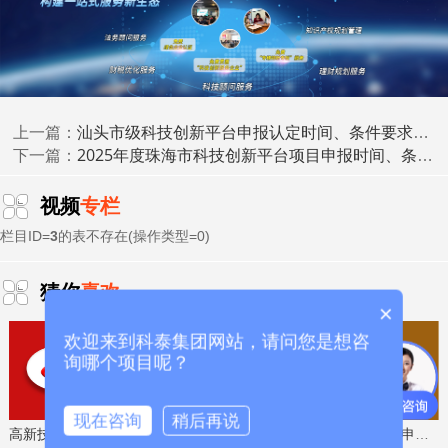
1.申报单位应为依法设立、能独立承担民事责任的企
业，具备相应的本地服务能力。
2.申报单位应具有较深行业制造知识和服务经验、较为
汕头市级科技创新平台申报认定时间、条件要求、扶持奖励
完善的行业服务生态、较强行业资源整合能力、较好的工程
上一篇：
2025年度珠海市科技创新平台项目申报时间、条件要求、资助奖励
实施能力，为智能家居行业(包括智能家居产品制造企业、产
下一篇：
业链供应链企业以及其他关联配套企业)中小企业服务案例数
不少于5家。
视频
专栏
栏目ID=
3
的表不存在(操作类型=0)
3.申报单位要按照城市试点要求，组建1+N(行业型服务
商+N个产业服务生态企业或场景型服务商)或1+1+N(数字化
猜你
喜欢
牵引单位+1类实施数字化集成服务企业+N个产业服务生态
×
企业或场景型服务商)的产业生态联合体。申报单位及其产业
欢迎来到科泰集团网站，请问您是想咨
生态联合体应提供不少于10个轻量化投资、短工期改造、投
询哪个项目呢？
入产出比高的“小轻快准”产品或服务且具有自主知识产权(或
获得使用许可授权)。
现在咨询
稍后再说
高新技术企业认定，免费评估，通过后再收费
省工程技术研究中心，专业申报、指导培训
4.申报单位及其产业生态联合体单位须承诺在试点期间