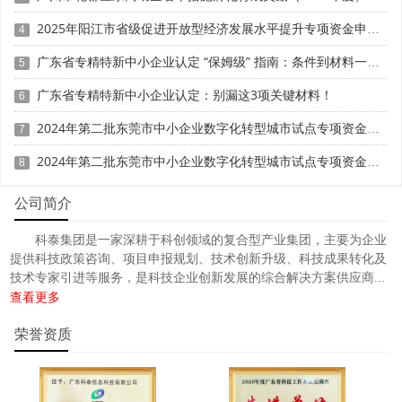
有较深行业制造知识和服务经验、较为完善的行业服务生
2025年阳江市省级促进开放型经济发展水平提升专项资金申报时间、条件要求、补助奖励
态、较强行业资源整合能力、较好的工程实施能力、有相关
4
行业的成功案例且能够持续稳定提供高质量服务的行业平台
广东省专精特新中小企业认定 “保姆级” 指南：条件到材料一步清
5
型、服务支撑型、公共服务型等的企业，包括行业公共服务
企业、行业集成商(咨询商、专业商协会等)、从制造业企业
广东省专精特新中小企业认定：别漏这3项关键材料！
6
衍生的工业服务平台或深耕制造业细分产业链的第三方行业
2024年第二批东莞市中小企业数字化转型城市试点专项资金两化融合管理体系贯标项目资助计划
7
平台等。申报单位项目负责人应为“懂行人”，“懂行人”应具备
深厚的细分行业从业经验，对试点细分行业发展与数字化有
2024年第二批东莞市中小企业数字化转型城市试点专项资金两化融合管理体系贯标项目拟资助企业名单的公示
8
深刻洞察和清晰认知;申报单位在细分行业具备较强的中小企
业数字化转型服务能力，细分行业中小企业服务案例数不少
公司简介
于5家。申报单位为省级城市试点数字化牵引单位的优先考
科泰集团是一家深耕于科创领域的复合型产业集团，主要为企业
虑。
提供科技政策咨询、项目申报规划、技术创新升级、科技成果转化及
技术专家引进等服务，是科技企业创新发展的综合解决方案供应商...
(3)数字化集成服务企业，指电信运营企业、工业互联网
查看更多
平台企业等，为制造业企业提供通用的解决方案和服务，以
支持制造业企业广泛的工业应用和数字化转型的需求。申报
荣誉资质
单位在试点细分行业具备较强的中小企业数字化转型服务能
力，细分行业中小企业服务案例数不少于5家。申报单位获
评工信部跨行业、跨领域工业互联网平台的优先考虑。