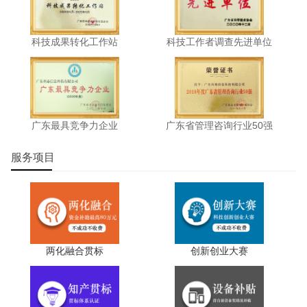
6.申报单位具备工业互联网、智能制造、数字化转型相
关国家、省、市级资质或奖项的优先考虑。
科技成果转化工作站
科技工作者调查先进单位
7.申报单位未被纳入失信惩戒主体名单、经营异常名录
或其他失信主体名单(可提供“信用中国”无违法违规证明公共
信用信息报告为重要佐证材料);近三年未发生重大安全事
故，未发生偷税漏税等违法违规行为。
广东最具竞争力企业
广东省管理咨询行业50强
8.申报单位近3年内在专项审计、绩效评价、监督检查
服务项目
等方面未出现重大违法违纪行为。
9.满足国家、省对城市试点行业型服务商的其他要求。
四、支持政策
两化融合贯标
创新创业大赛
(一)对于通过遴选的行业型服务商，市工业和信息化局
将予以统一公布和对接撮合，为试点行业中小企业数字化转
型做重点推荐。