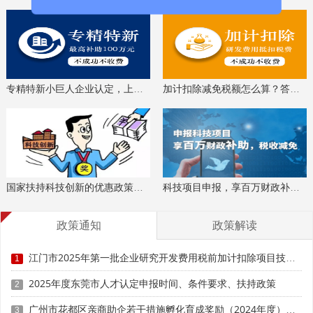
对被改造企业予以一定程度的让利。
5.申报单位符合以下三项中的其中一项即可：
(1)供应链龙头企业(供应链模式数字化牵引单位)，指在
特定行业领域有产业号召力、有商业订单优势、有强烈的供
专精特新小巨人企业认定，上门服务、专家指导
加计扣除减免税额怎么算？答疑解惑、咨询培训
应链数字化提升意愿、能够辐射带动供应链中小企业的制造
业骨干企业。申报单位应处于产业链供应链核心优势地位，
产业链带动能力突出，具有归属中山市的合作制造商或直接
供应商原则上不少于20家;具备较强的订单牵引能力，具备
较强的品牌影响力、或丰富的品牌资源代理和打造能力、或
多渠道运营能力;具备数字化转型成功经验，近三年内积极实
国家扶持科技创新的优惠政策，索取资料、解读政策
科技项目申报，享百万财政补贴，减免40%所得税
施开展自身数字化改造项目，同时具备强烈的供应链数字化
提升意愿，愿意站在行业视角推动供应链中小企业数字化改
政策通知
政策解读
造，统筹协调各部门资源高位推动试点工作。申报单位为省
级城市试点数字化牵引单位、战略性产业集群重点产业链“链
江门市2025年第一批企业研究开发费用税前加计扣除项目技术鉴定申报时间、条件要求
1
主”企业的优先考虑。
2025年度东莞市人才认定申报时间、条件要求、扶持政策
2
(2)产业链牵引企业(产业链模式数字化牵引单位)，指具
广州市花都区亲商助企若干措施孵化育成奖励（2024年度）申报时间、条件要求、补助奖励
3