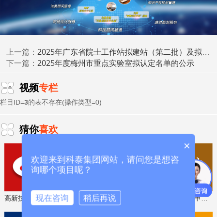
梅州市工业和信息化局
2025年广东省院士工作站拟建站（第二批）及拟续建站单位的公示
上一篇：
2025年度梅州市重点实验室拟认定名单的公示
下一篇：
2025年8月1日
视频
专栏
科泰集团(https://www.gdktzx.com/)成立16年来，致力于
栏目ID=
3
的表不存在(操作类型=0)
高新技术企业认定
名优高新技术产品
提供
、
认定、省市工程
中心认定、省市企业技术中心认定、省市工业设计中心认
猜你
喜欢
专精特新中
定、省市重点实验室认定、新型研发机构认定、
×
小企业
、专精特新“小巨人”、制造业单项冠军、专利软著申
研发费用
加计扣除
两化融合贯标
欢迎来到科泰集团网站，请问您是想咨
请、
、
认证、科技型中小企
询哪个项目呢？
科技成
业评价入库、创新创业大赛、专利奖、科学技术奖、
果评价
科技成果转化
、
等服务。关注【科小泰】公众号，及
时获取最新科技项目资讯！
现在咨询
稍后再说
高新技术企业认定，免费评估，通过后再收费
省工程技术研究中心，专业申报、指导培训