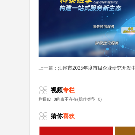
三、申报条件
(一)申报主体应为在中华人民共和国境内
申报主体应为园区运营主体，且需获得行政主
(二)申报主体近三年财务状况良好，在质
(三)申报案例的创意、产品、技术及相关
汕尾市2025年度市级企业研究开发中心（第二批）认定申报时间、条件要求
上一篇：
其中，数字人案例的申报主体需具备该案例涉
(四)申报案例应具有较高技术水平和完整
视频
专栏
企业具有较强借鉴意义和推广价值。
栏目ID=
3
的表不存在(操作类型=0)
四、评选推广
猜你
喜欢
工业和信息化部会同教育部、文化和旅游部
选出2025年元宇宙典型案例，按程序对外