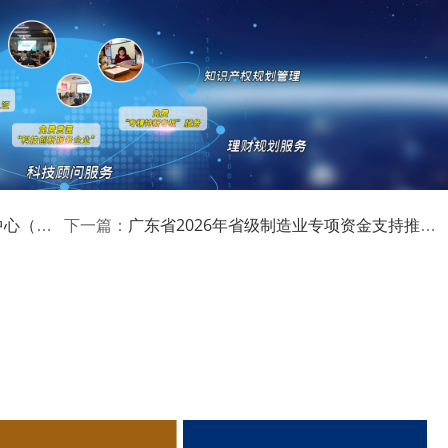
注册登记、具有独立法人资格的企事业单位。其中，园区案例的
管部门批准;标准案例的申报主体为排名第一的起草单位。
量、安全、信誉和社会责任等方面无不良记录，
专利归属申报主体，需拥有自主知识产权，且无知识产权纠纷。
、资助奖励
广东省2026年省级制造业专项资金支持推动人工智能赋能新型工业化标杆项目入库预通知（申报条件、补助奖励）
下一篇：
及虚拟形象的全部知识产权或已获得权利人的合法授权。
落地应用，有较强的代表性、创新性和可推广性，对相关行业或
、广电总局组织专家对各地、各单位报送的材料进行评审，遴
公布。通过组织开展案例分享会、供需对接会等方式，搭建交流合