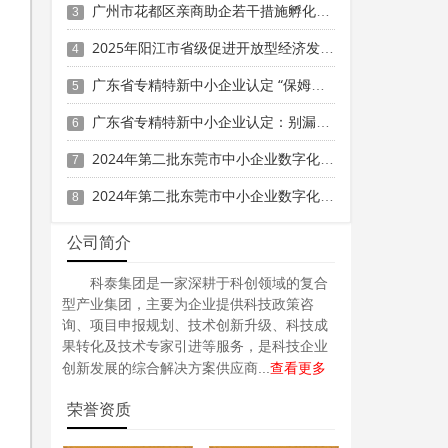
广州市花都区亲商助企若干措施孵化育成奖励（2024年度）申报时间、条件要求、补助奖励
3
2025年阳江市省级促进开放型经济发展水平提升专项资金申报时间、条件要求、补助奖励
4
广东省专精特新中小企业认定 “保姆级” 指南：条件到材料一步清
5
广东省专精特新中小企业认定：别漏这3项关键材料！
6
2024年第二批东莞市中小企业数字化转型城市试点专项资金两化融合管理体系贯标项目资助计划
7
2024年第二批东莞市中小企业数字化转型城市试点专项资金两化融合管理体系贯标项目拟资助企业名单的公示
8
公司简介
科泰集团是一家深耕于科创领域的复合
型产业集团，主要为企业提供科技政策咨
询、项目申报规划、技术创新升级、科技成
果转化及技术专家引进等服务，是科技企业
查看更多
创新发展的综合解决方案供应商...
荣誉资质