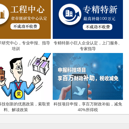
高新技术企业认定
名优高新技术产品
)成立16年来，致力于提供
、
定、省市工业设计中心认定、省市重点实验室认定、新型研发机
研发费用
加计扣除
两化
人”、制造业单项冠军、专利软著申请、
、
术研究中心，专业申报、指导
专精特新小巨人企业认定，上门服务、
科技成果评价
科技成果转
新创业大赛、专利奖、科学技术奖、
、
培训
专家指导
最新科技项目资讯！
科技创新的优惠政策，索取资
科技项目申报，享百万财政补贴，减免
料、解读政策
40%所得税