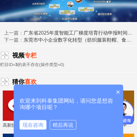
究，具有较高的成果产出和转化水平，在本领域拥有3项以
科技成果转化
上自主知识产权和科技成果,具备
能力。此外，
申报单位为高校、科研机构、医院的，近三年须牵头或参与
承担过本领域市级及以上科研项目，且与企业开展产学研合
广东省2025年度智能工厂梯度培育行动申报时间、条件要求、扶持政策
上一篇：
作形成的标志性成果不少于2项。
东莞市中小企业数字化转型（纺织服装鞋帽、食品饮料行业）第三批数字化牵引单位遴选申报时间、条件要求
下一篇：
(四)体制机制。工程中心实行依托单位领导下的主任负
视频
专栏
责制和技术委员会咨询制，人员、经费、资产的管理相对独
立。技术委员会由同行业工程技术专家组成,其中依托单位成
栏目ID=
3
的表不存在(操作类型=0)
员不能超过二分之一。
猜你
喜欢
(五)其他条件。申报单位未因违法失信行为被司法、行
×
政机关依法列入联合惩戒对象名单，且近三年未发生重大环
保、安全等责任事故，未出现学术诚信问题。工程中心主任
欢迎来到科泰集团网站，请问您是想咨
近三年未有科研失信行为记录、未受过刑事处罚。
询哪个项目呢？
现在咨询
稍后再说
高新技术企业认定，免费评估，通过后再收费
省工程技术研究中心，专业申报、指导培训
四、奖补政策