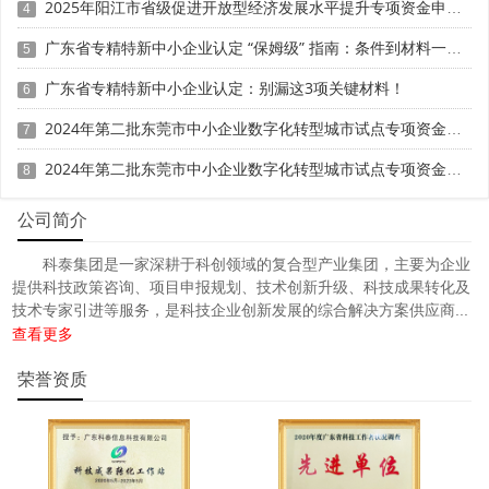
专精特新中
定、省市重点实验室认定、新型研发机构认定、
2025年阳江市省级促进开放型经济发展水平提升专项资金申报时间、条件要求、补助奖励
4
小企业
、专精特新“小巨人”、制造业单项冠军、专利软著申
广东省专精特新中小企业认定 “保姆级” 指南：条件到材料一步清
5
研发费用
加计扣除
两化融合贯标
请、
、
认证、科技型中小企
科技成
业评价入库、创新创业大赛、专利奖、科学技术奖、
广东省专精特新中小企业认定：别漏这3项关键材料！
6
果评价
、科技成果转化等服务。关注【科小泰】公众号，及
2024年第二批东莞市中小企业数字化转型城市试点专项资金两化融合管理体系贯标项目资助计划
7
时获取最新科技项目资讯！
2024年第二批东莞市中小企业数字化转型城市试点专项资金两化融合管理体系贯标项目拟资助企业名单的公示
8
公司简介
科泰集团是一家深耕于科创领域的复合型产业集团，主要为企业
提供科技政策咨询、项目申报规划、技术创新升级、科技成果转化及
技术专家引进等服务，是科技企业创新发展的综合解决方案供应商...
查看更多
荣誉资质