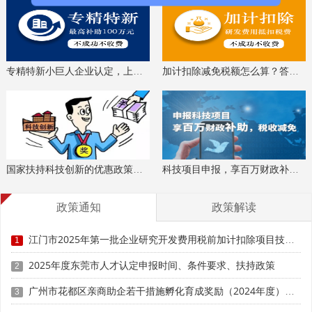
对新认定的市级工程技术研究开发中心，
给予每家最高
一次性补助15万元
。
专精特新小巨人企业认定，上门服务、专家指导
加计扣除减免税额怎么算？答疑解惑、咨询培训
国家扶持科技创新的优惠政策，索取资料、解读政策
科技项目申报，享百万财政补贴，减免40%所得税
政策通知
政策解读
江门市2025年第一批企业研究开发费用税前加计扣除项目技术鉴定申报时间、条件要求
1
科泰集团(https://www.gdktzx.com/)成立16年来，致力于
2025年度东莞市人才认定申报时间、条件要求、扶持政策
2
高新技术企业认定
名优高新技术产品
提供
、
认定、省市工程
广州市花都区亲商助企若干措施孵化育成奖励（2024年度）申报时间、条件要求、补助奖励
3
中心认定、省市企业技术中心认定、省市工业设计中心认