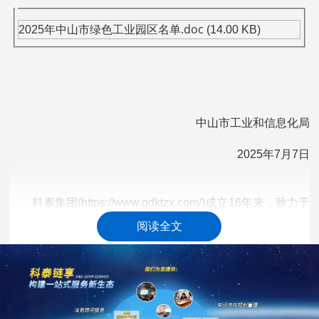
.doc
2025年中山市绿色工业园区名单
(14.00 KB)
中山市工业和信息化局
2025年7月7日
科泰集团(https://www.gdktzx.com/)成立16年来，致力于
高新技术企业认定
名优高新技术产品
提供
、
认定、省市工程
阅读全文
中心认定、省市企业技术中心认定、省市工业设计中心认
专精特新中
定、省市重点实验室认定、新型研发机构认定、
小企业
、专精特新“小巨人”、制造业单项冠军、专利软著申
研发费用
加计扣除
两化融合贯标
请、
、
认证、科技型中小企
科技成
业评价入库、创新创业大赛、专利奖、科学技术奖、