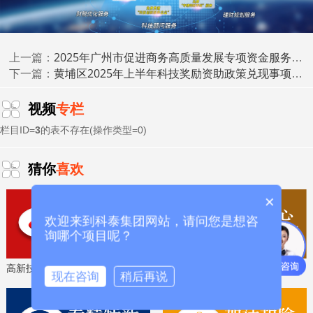
果评价
科技成果转化
、
等服务。关注【科小泰】公众号，及
时获取最新科技项目资讯！
2025年广州市促进商务高质量发展专项资金服务贸易专题入库项目安排计划（天河区）的公示
上一篇：
黄埔区2025年上半年科技奖励资助政策兑现事项审核结果的公示
下一篇：
视频
专栏
栏目ID=
3
的表不存在(操作类型=0)
猜你
喜欢
×
欢迎来到科泰集团网站，请问您是想咨
询哪个项目呢？
高新技术企业认定，免费评估，通过后再收费
省工程技术研究中心，专业申报、指导培训
现在咨询
稍后再说