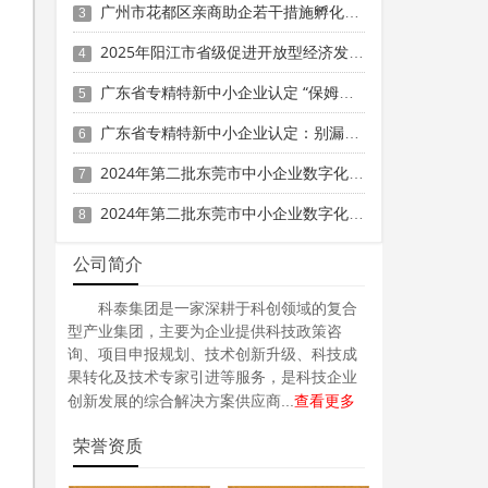
广州市花都区亲商助企若干措施孵化育成奖励（2024年度）申报时间、条件要求、补助奖励
3
2025年阳江市省级促进开放型经济发展水平提升专项资金申报时间、条件要求、补助奖励
4
广东省专精特新中小企业认定 “保姆级” 指南：条件到材料一步清
5
广东省专精特新中小企业认定：别漏这3项关键材料！
6
2024年第二批东莞市中小企业数字化转型城市试点专项资金两化融合管理体系贯标项目资助计划
7
2024年第二批东莞市中小企业数字化转型城市试点专项资金两化融合管理体系贯标项目拟资助企业名单的公示
8
公司简介
科泰集团是一家深耕于科创领域的复合
型产业集团，主要为企业提供科技政策咨
询、项目申报规划、技术创新升级、科技成
果转化及技术专家引进等服务，是科技企业
查看更多
创新发展的综合解决方案供应商...
荣誉资质