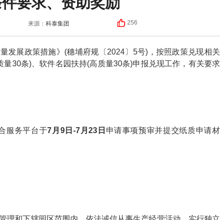
条件要求、资助奖励
科泰集团
256
来源：
发展政策措施》(穗埔府规〔2024〕5号)，按照政策兑现相关
量30条)、软件名园扶持(高质量30条)申报兑现工作，有关要求
合服务平台于
7月9日-7月23日
申请事项预审并提交纸质申请
管理和下辖园区范围内，依法诚信从事生产经营活动，实行独立