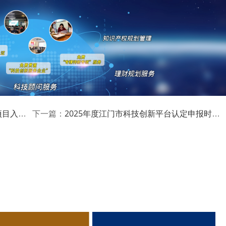
级、省级、市级软件名园的，分别按照
国家级认定300万元、
予园区运营主体一次性扶持。《措施》有效期内达到多个扶持
不超过300万元。
高新技术企业认定
名优高新技术产品
)成立16年来，致力于提供
、
定、省市工业设计中心认定、省市重点实验室认定、新型研发机
研发费用
加计扣除
两化
、补助奖励
2025年度江门市科技创新平台认定申报时间、条件要求、资助奖励
人”、制造业单项冠军、专利软著申请、
、
下一篇：
科技成果评价
科技成果转
新创业大赛、专利奖、科学技术奖、
、
最新科技项目资讯！