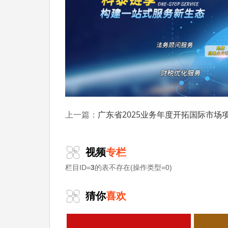
对在《措施》有效期内首次被认定为国家
级认定200万元、市级认定100万元
的标准给
次的，以补差额的方式按最高档给予扶持。
每个企业在《措施》有效期内累计可获奖励
科泰集团(https://www.gdktzx.com/
定、省市工程中心认定、省市企业技术中心认
专精特新中小企业
广东省2025业务年度开拓国际市场项目入库申报时间、条件要求
构认定、
、专精特新“小巨
上一篇：
融合贯标
认证、科技型中小企业评价入库、创
化
等服务。关注【科小泰】公众号，及时获取
视频
专栏
栏目ID=
3
的表不存在(操作类型=0)
猜你
喜欢