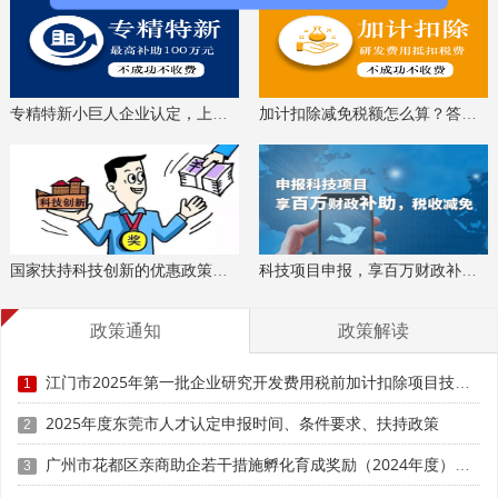
通过其他数字化服务商(非牵引单位)完成的改造项目，
单个项目获得专项资金扶持累计不超过项目实际投入金额(不
含税)的35%，最高不超过100万元
。
市工业和信息化局根据年度预算规模和实际申报数量，
专精特新小巨人企业认定，上门服务、专家指导
加计扣除减免税额怎么算？答疑解惑、咨询培训
可对资助比例及最高资助标准进行适当调整，专项资金用完
即止。
科泰集团(https://www.gdktzx.com/)成立16年来，致力于
高新技术企业认定
名优高新技术产品
提供
、
认定、省市工程
国家扶持科技创新的优惠政策，索取资料、解读政策
科技项目申报，享百万财政补贴，减免40%所得税
中心认定、省市企业技术中心认定、省市工业设计中心认
专精特新中
定、省市重点实验室认定、新型研发机构认定、
政策通知
政策解读
小企业
、专精特新“小巨人”、制造业单项冠军、专利软著申
研发费用
加计扣除
两化融合贯标
请、
、
认证、科技型中小企
江门市2025年第一批企业研究开发费用税前加计扣除项目技术鉴定申报时间、条件要求
1
科技成
业评价入库、创新创业大赛、专利奖、科学技术奖、
2025年度东莞市人才认定申报时间、条件要求、扶持政策
2
果评价
科技成果转化
、
等服务。关注【科小泰】公众号，及
时获取最新科技项目资讯！
广州市花都区亲商助企若干措施孵化育成奖励（2024年度）申报时间、条件要求、补助奖励
3