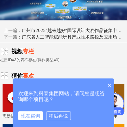
广州市2025“越来越好”国际设计大赛作品征集申报时间、条件要求、奖励政策
上一篇：
广东省人工智能赋能玩具产业技术路径及应用场景清单征集申报时间、条件要求
下一篇：
视频
专栏
二、资助标准
栏目ID=
3
的表不存在(操作类型=0)
市工业和信息化局对公示无异议或经调查后异议不成
猜你
喜欢
立，且数字化水平评测等级达到二级及以上的项目，根据
《东莞市中小企业数字化转型城市试点专项资金管理办法》
×
进行奖励：
欢迎来到科泰集团网站，请问您是想咨
询哪个项目呢？
通过数字化牵引单位完成的改造项目，
单个项目获得专
项资金扶持累计不超过项目实际投入金额(不含税)的50%，
现在咨询
稍后再说
高新技术企业认定，免费评估，通过后再收费
省工程技术研究中心，专业申报、指导培训
最高不超过150万元
。