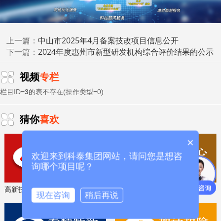
中心认定、省市企业技术中心认定、省市工业设计中心认
专精特新中
定、省市重点实验室认定、新型研发机构认定、
小企业
、专精特新“小巨人”、制造业单项冠军、专利软著申
研发费用
加计扣除
两化融合贯标
请、
、
认证、科技型中小企
中山市2025年4月备案技改项目信息公开
上一篇：
科技成
2024年度惠州市新型研发机构综合评价结果的公示
业评价入库、创新创业大赛、专利奖、科学技术奖、
下一篇：
果评价
科技成果转化
、
等服务。关注【科小泰】公众号，及
时获取最新科技项目资讯！
视频
专栏
栏目ID=
3
的表不存在(操作类型=0)
猜你
喜欢
×
欢迎来到科泰集团网站，请问您是想咨
询哪个项目呢？
高新技术企业认定，免费评估，通过后再收费
省工程技术研究中心，专业申报、指导培训
现在咨询
稍后再说