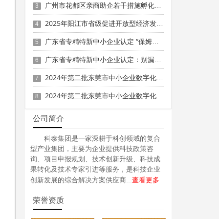
广州市花都区亲商助企若干措施孵化育成奖励（2024年度）申报时间、条件要求、补助奖励
3
2025年阳江市省级促进开放型经济发展水平提升专项资金申报时间、条件要求、补助奖励
4
广东省专精特新中小企业认定 “保姆级” 指南：条件到材料一步清
5
广东省专精特新中小企业认定：别漏这3项关键材料！
6
2024年第二批东莞市中小企业数字化转型城市试点专项资金两化融合管理体系贯标项目资助计划
7
2024年第二批东莞市中小企业数字化转型城市试点专项资金两化融合管理体系贯标项目拟资助企业名单的公示
8
公司简介
科泰集团是一家深耕于科创领域的复合
型产业集团，主要为企业提供科技政策咨
询、项目申报规划、技术创新升级、科技成
果转化及技术专家引进等服务，是科技企业
查看更多
创新发展的综合解决方案供应商...
荣誉资质