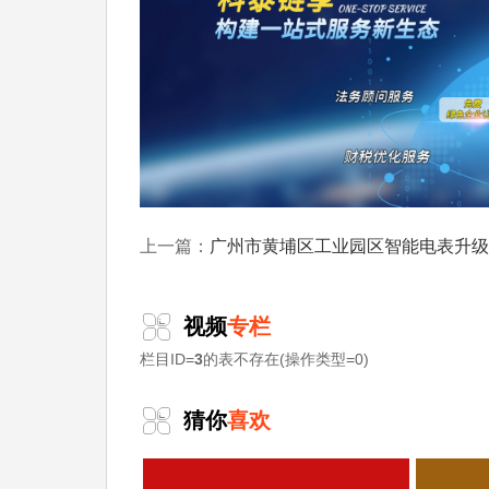
化
等服务。关注【科小泰】公众号，及时获取
广州市黄埔区工业园区智能电表升级改造费用补贴（第三批）通
上一篇：
视频
专栏
栏目ID=
3
的表不存在(操作类型=0)
猜你
喜欢