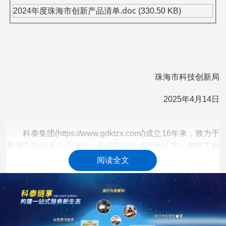
.doc
2024年度珠海市创新产品清单
(330.50 KB)
珠海市科技创新局
2025年4月14日
科泰集团(https://www.gdktzx.com/)成立16年来，致力于
高新技术企业认定
名优高新技术产品
提供
、
认定、省市工程
中心认定、省市企业技术中心认定、省市工业设计中心认
阅读全文
专精特新中
定、省市重点实验室认定、新型研发机构认定、
小企业
、专精特新“小巨人”、制造业单项冠军、专利软著申
研发费用
加计扣除
两化融合贯标
请、
、
认证、科技型中小企
科技成
业评价入库、创新创业大赛、专利奖、科学技术奖、
果评价
科技成果转化
、
等服务。关注【科小泰】公众号，及