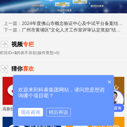
时获取最新科技项目资讯！
2024年度佛山市概念验证中心及中试平台备案结果公布
上一篇：
广州市黄埔区“文化人才工作室评审认定奖励”结项验收评审结果公布
下一篇：
视频
专栏
栏目ID=
3
的表不存在(操作类型=0)
猜你
喜欢
×
欢迎来到科泰集团网站，请问您是想咨
询哪个项目呢？
高新技术企业认定，免费评估，通过后再收费
省工程技术研究中心，专业申报、指导培训
现在咨询
稍后再说