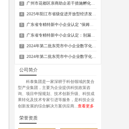
广州市花都区亲商助企若干措施孵化育成奖励（2024年度）申报时间、条件要求、补助奖励
3
2025年阳江市省级促进开放型经济发展水平提升专项资金申报时间、条件要求、补助奖励
4
广东省专精特新中小企业认定 “保姆级” 指南：条件到材料一步清
5
广东省专精特新中小企业认定：别漏这3项关键材料！
6
2024年第二批东莞市中小企业数字化转型城市试点专项资金两化融合管理体系贯标项目资助计划
7
2024年第二批东莞市中小企业数字化转型城市试点专项资金两化融合管理体系贯标项目拟资助企业名单的公示
8
公司简介
科泰集团是一家深耕于科创领域的复合
型产业集团，主要为企业提供科技政策咨
询、项目申报规划、技术创新升级、科技成
果转化及技术专家引进等服务，是科技企业
查看更多
创新发展的综合解决方案供应商...
荣誉资质