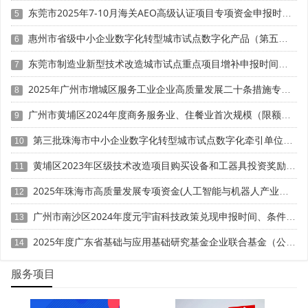
东莞市2025年7-10月海关AEO高级认证项目专项资金申报时间、条件要求、扶持奖励
5
1. 对标自评：对照各层级认定标准(如研发投入、增长
率、知识产权数量)，明确当前所处阶段;
惠州市省级中小企业数字化转型城市试点数字化产品（第五批）征集申报时间、条件要求
6
东莞市制造业新型技术改造城市试点重点项目增补申报时间、条件要求、补助奖励
2. 规划路径：制定2–3年跃升计划，如“今年高企+明年
7
专精特新+后年瞪羚”;
2025年广州市增城区服务工业企业高质量发展二十条措施专项资金申报时间、条件要求、补助奖励
8
3. 夯实基础：规范财务、加强研发管理、布局核心专利;
广州市黄埔区2024年度商务服务业、住餐业首次规模（限额）以下转规模（限额）以上奖励申报时间、条件要求、资助标准
9
第三批珠海市中小企业数字化转型城市试点数字化牵引单位遴选申报时间、条件要求
4. 主动对接：加入所在区“企业服务专员”名单，获取政
10
策推送与申报辅导;
黄埔区2023年区级技术改造项目购买设备和工器具投资奖励 （第一批）申报时间、条件要求、资助标准
11
5. 善用平台：登录“穗好办”企业服务专区或“广州科技大
2025年珠海市高质量发展专项资金(人工智能与机器人产业发展用途)项目征集申报时间、条件要求、补助奖励
12
脑”系统，一键匹配可申报政策。
广州市南沙区2024年度元宇宙科技政策兑现申报时间、条件要求、补助奖励
13
2025年度广东省基础与应用基础研究基金企业联合基金（公共卫生与医药健康领域）项目申报时间、条件要求、资助奖励
14
科泰集团(https://www.gdktzx.com/)成立16年来，致力于
高新技术企业认定
名优高新技术产品
提供
、
认定、省市工程
服务项目
中心认定、省市企业技术中心认定、省市工业设计中心认
定、省市重点实验室认定、专精特新中小企业、专精特新“小