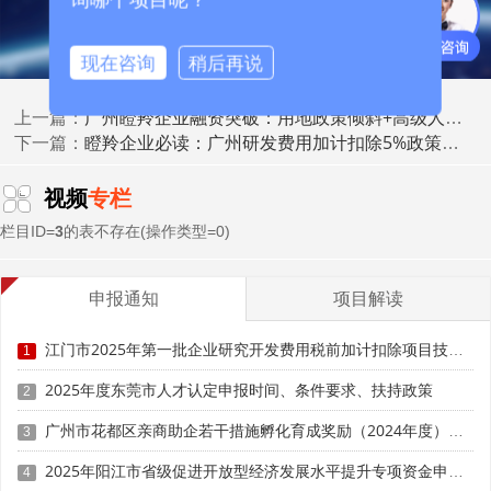
覆盖不同阶段融资需求;
现在咨询
稍后再说
• 服务机制闭环运行：建立“企业画像—政策匹配—申报
辅导—跟踪服务”数字化平台，实现“政策找企业”。
广州瞪羚企业融资突破：用地政策倾斜+高级人才住房保障细则
上一篇：
瞪羚企业必读：广州研发费用加计扣除5%政策实操要点
下一篇：
视频
专栏
栏目ID=
3
的表不存在(操作类型=0)
申报通知
项目解读
江门市2025年第一批企业研究开发费用税前加计扣除项目技术鉴定申报时间、条件要求
1
2025年度东莞市人才认定申报时间、条件要求、扶持政策
2
广州市花都区亲商助企若干措施孵化育成奖励（2024年度）申报时间、条件要求、补助奖励
3
三、企业行动指南：如何融入梯度培育体系?
2025年阳江市省级促进开放型经济发展水平提升专项资金申报时间、条件要求、补助奖励
4