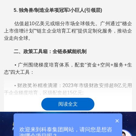
5. 独角兽/制造业单项冠军/小巨人(引领层)
估值超10亿美元或细分市场全球领先。广州通过“穗企
上市倍增计划”“链主企业培育工程”提供定制化服务，推动企
业走向全球。
二、政策工具箱：全链条赋能机制
• 广州围绕梯度培育体系，配套“资金+空间+服务+生
态”四大工具：
• 财政奖补精准滴灌：2023年市级财政安排超8亿元用
于企业梯度培育，区级配套超15亿元;
阅读全文
• 创新载体空间保障：全市建成超200家科技企业孵化
器，对梯度内企业给予租金减免(最高100%)、M0用地优先
×
供应;
欢迎来到科泰集团网站，请问您是想咨
• 金融支持贯穿全程：“科创贷”“高企贷”“瞪羚投”等产品
询哪个项目呢？