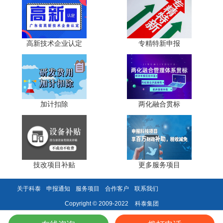
两化融合贯标
巨人”、专利软著申请、研发费用加计扣除、
认
证、科技型中小企业评价入库、创新创业大赛、专利奖、科
科技成果评价
科技成果转化
学技术奖、
、
等服务。关注【科
高新技术企业认定
专精特新申报
小泰】公众号，及时获取最新科技项目资讯!
加计扣除
两化融合贯标
技改项目补贴
更多服务项目
关于科泰
申报通知
服务项目
合作客户
联系我们
科泰集团
Copyright © 2009-2022