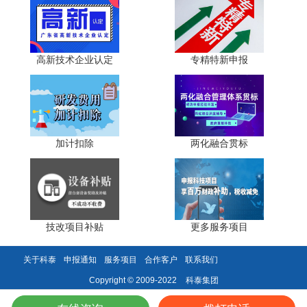
产品开发。
4.2 知识产权归属的规范管理
高新技术企业认定
专精特新申报
博士工作站有完善的知识产权归属机制：通过三方协议
明确知识产权归属;避免因知识产权归属不清晰产生的纠纷;
规范的管理制度有利于保护企业核心技术。
4.3 构建企业专利布局
加计扣除
两化融合贯标
博士后研究可帮助企业完善专利布局：针对企业技术短
板进行专利挖掘;围绕核心技术形成专利组合;提升企业专利
的数量和质量。
技改项目补贴
更多服务项目
五、研发能力：平台建设与体系完善
5.1 研发平台级别的提升
关于科泰
申报通知
服务项目
合作客户
联系我们
科泰集团
Copyright © 2009-2022
博士工作站的设立提升了企业研发平台的整体级别：作
为省级创新平台，具有较高的社会认可度;有助于申报更高层