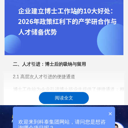
二、人才引进：博士后的吸纳与留用
2.1 高层次人才引进的便捷通道
博士工作站为企业引进博士毕业生提供了便捷通道：相
较于社会招聘，博士后在站期间有明确的研究任务和考核机
阅读全文
制;企业可借助高校流动站的招生渠道，更精准地触达目标人
才;博士后具有学生身份和科研属性，更容易融入企业研发团
×
队。
欢迎来到科泰集团网站，请问您是想咨
询哪个项目呢？