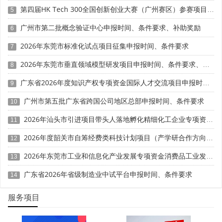
第四届HK Tech 300全国创新创业大赛（广州赛区）参赛项目征集时间、条件要求、扶持奖励
5
3.2 联合申报科研项目
广州市第二批概念验证中心申报时间、条件要求、补助奖励
6
依托博士工作站，企业可与高校联合申报科研项目：申
2026年东莞市标准化试点项目征集申报时间、条件要求
7
报省级以上科技计划项目时更具竞争力;项目经费可分拨给合
作高校使用;高校的研究生资源可协助企业开展研发。
2026年东莞市垂直领域模型研发项目申报时间、条件要求、资助奖励
8
广东省2026年度知识产权专项资金国际人才交流项目申报时间、条件要求
3.3 借助高校学科优势
9
广州市第五批广东省跨国公司地区总部申报时间、条件要求
10
企业可借助合作高校的学科优势：在企业不擅长的基础
研究领域获得高校支持;利用高校的学科平台开展前沿技术探
2026年汕头市引进项目带头人落地孵化精细化工企业专项资金申报时间、条件要求、资助奖励
11
索;通过高校对接国内外的学术资源。
2026年度韶关市自筹经费类科技计划项目（产学研合作方向）申报时间、条件要求
12
四、知识产权：成果产出与归属管理
2026年东莞市工业和信息化产业发展专项资金消费品工业发展奖励项目“免申即享”时间、条件要求、补助奖励
13
4.1 促进技术创新成果产出
广东省2026年省级制造业中试平台申报时间、条件要求
14
博士后研究为企业带来新的技术创新点：博士后在站期
服务项目
间通常需要产出高水平学术论文或专利;博士的新视角和专业
知识可激发企业技术创新的火花;研究成果可直接应用于企业