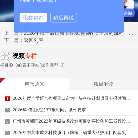
2.2 人才储备与梯队建设
博士工作站是企业人才梯队建设的重要抓手：通过联合
现在咨询
稍后再说
培养博士后，企业可提前锁定优秀人才;博士后出站后优先留
用，担任技术骨干或管理层;博士后在站期间培养的科研能力
2026年博士后创新实践基地招收博士后的流程：企业如何发布岗位与筛选人才
上一篇：
和行业认知，为企业发展储备了高素质人才。
返回列表
下一篇：
2.3 提升企业学术声誉
视频
专栏
拥有博士工作站可提升企业的学术声誉和社会形象：博
栏目ID=
3
的表不存在(操作类型=0)
士工作站的设立本身是企业科研实力的证明;有助于吸引更多
优秀人才加入;有利于在行业内建立技术引领者形象。
申报通知
项目解读
三、产学研合作：高校资源的深度对接
2026年度产学研合作项目认定为汕头科技计划项目申报时间、条件要求
1
3.1 与高校建立常态化合作
2026年“佛山优品”申报时间、条件要求
2
博士工作站是深化产学研合作的纽带：合作高校的导师
广州市黄埔区2023年区级技术改造项目购买设备和工器具投资奖励（第四批）申报时间、条件要求、补助标准
3
成为企业的技术顾问资源;企业可利用高校的科研设备和实验
2026年东莞市重大科技项目（国家、省重大科技项目配套奖励）入库备案申报时间、条件要求
4
条件;联合培养机制促进了双方的深度了解。